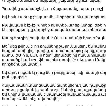
«Ինչպես ասում են՝ ուրբաթը շաբաթից շուտ եկավ։
Պուտինը պահանջել է, որ Հայաստանը արագ որոշի՝ 
Եվ հիմա պետք չէ պատմել «հիբրիդային պատերազմի»,
Բավական է էշ-էշ խոսեք ու ստեք, ստեք, ստեք։ Եթ
են, որոնք թուրք-ադրբեջանական տանդեմի հետ ձեռք
Ասվել է ուղիղ՝ բավական է Ռուսաստանի հետ “մուկն
Թե՞ ձեզ թվում է, որ ռուսները շարունակելու են հ
հացահատիկից, գազից, պարարտանյութերից, զուգ
անում ԵՄ-ի և ԱՄՆ-ի հետ՝ վերածվելով հակառուսա
տարածք կամ «բուֆերային» գոտի։ (Ի դեպ, սա Մակր
որոշեցին չնկատել։)
Եվ այո՛, որքան էլ դուք ձեր թուրքասեր եվրոպացի
քան պարզ է։
Հայաստանի տնտեսական բարեկեցության դարաշրջան
պրոթուրքական իշխանությունների քաղաքականու
Եվ կրկին՝ բավական է տարածել հակառուսական ա
համար։ Ամեն ինչ ավարտվել է։