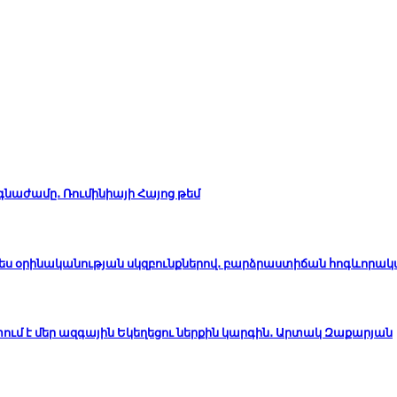
ճգնաժամը․ Ռումինիայի Հայոց թեմ
ապես օրինականության սկզբունքներով․ բարձրաստիճան հոգևորա
ւմ է մեր ազգային Եկեղեցու ներքին կարգին․ Արտակ Զաքարյան