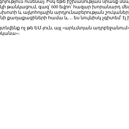
գոյություն ունենալ։ Իսկ եթե իշխանության սրանք մ
կի թանկացում, գազ՝ 600 եվրո՝ հազար խորանարդ մետ
ոտի և ալկոհոլային արդյունաբերության շուկանե
աղաքացիների համա և… ես նույնիսկ չգիտեմ՝ էլ ին
նվենք ոչ թե ԵՄ-յուն, այլ «արևմտյան ադրբեջանում»
սկանա»։