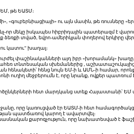
ԵՄ, թե ԵԱՏՄ։
 «գուբերնիացիայի» ու այն մասին, թե ռուսները «եր
ե ինչ-որ մեկը իսկապես հիբրիդային պատերազմ է վա
 ձեռքի տված, եվրո-ամերիկյան փողերով երկիրը վե
 ու կատու” խաղալ։
անդուրժել փաշինականների այդ իբր «խորամանկ» խաղը
ահեռ տնտեսական սխեմաներից , աշխատաշուկայից
կան հենակետի՝ հենց նույն ԵՄ-ի և ԱՄՆ-ի համար, ո
ոնի ուղիղ մեջբերումն է, որը նրանք, ովքեր պատռո
 գործընկերների հետ մարդկանց ստեք Հայաստանի՝ ԵՄ 
ը, որը կառուցված էր ԵԱՏՄ-ի հետ համագործակցու
թյան պատճառով կարող է ավարտվել։
նասնական քարոզչություն, որը նախատեսված է ֆաշ