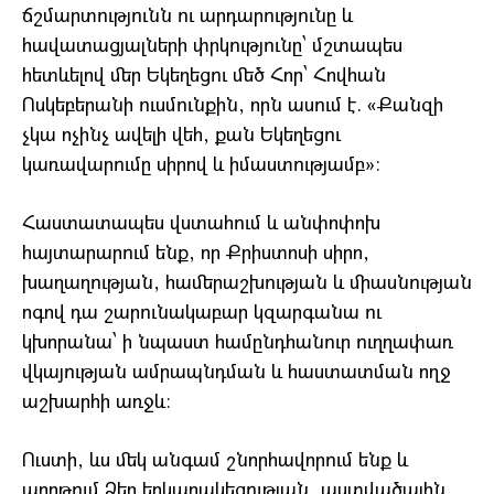
ճշմարտությունն ու արդարությունը և
հավատացյալների փրկությունը՝ մշտապես
հետևելով մեր Եկեղեցու մեծ Հոր՝ Հովհան
Ոսկեբերանի ուսմունքին, որն ասում է. «Քանզի
չկա ոչինչ ավելի վեհ, քան Եկեղեցու
կառավարումը սիրով և իմաստությամբ»։
Հաստատապես վստահում և անփոփոխ
հայտարարում ենք, որ Քրիստոսի սիրո,
խաղաղության, համերաշխության և միասնության
ոգով դա շարունակաբար կզարգանա ու
կխորանա՝ ի նպաստ համընդհանուր ուղղափառ
վկայության ամրապնդման և հաստատման ողջ
աշխարհի առջև։
Ուստի, ևս մեկ անգամ շնորհավորում ենք և
աղոթում Ձեր երկարակեցության, աստվածային