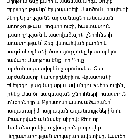
Աղոթում ենք բարի և ամենապարգև Սուրբ
Երրորդությանը՝ երկրպագելի Աստծուն, որպեսզի
Ձերդ Սրբությանն արժանացնի անսասան
առողջության, հոգևոր ուժի, հաստատուն
դատողության և աստվածային շնորհների
առատության՝ Ձեզ վստահված բարձր և
բազմակողմանի ծառայությունը կատարելու
համար։ Մաղթում ենք, որ Դուք
արժանապատվորեն շարունակեք Ձեր
արժանավոր նախորդների ու Վրաստանի
Եկեղեցու բազմադարյա ավանդույթների ուղին,
լինեք Աստծո բազմազան շնորհների իմաստուն
տնօրինողը և Քրիստոսի աստվածաբանը՝
հավատարիմ հայրական ավանդույթներին ու
միավորված անձնվեր սիրով։ Թող որ
ժամանակակից աշխարհին քարոզեք
Ուղղափառության փրկարար ավետիսը, Աստծո