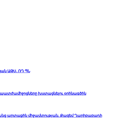
կան ԱԹՍ․ ՌԴ ՊՆ
ան պատժամիջոցները խստացնելու օրինագծին
անց արտաքին միջամտության․ Քազեմ Ղարիբաբադի