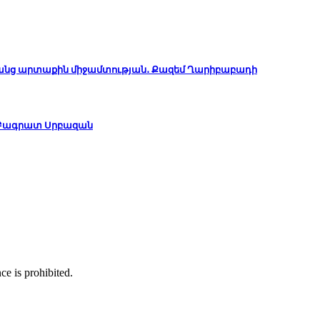
անց արտաքին միջամտության․ Քազեմ Ղարիբաբադի
․ Բագրատ Սրբազան
ce is prohibited.