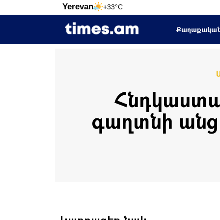
Yerevan
+33°C
Քաղաքակա
Հնդկաստա
գաղտնի անցե
Կարդացեք նաև