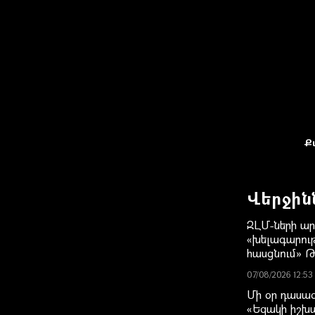
Ք
Վերջին
ԶԼՄ-ների ա
«խելագարութ
հասցնում» 
07/08/2026 12:53
Մի օր դասագի
«Եզակի իշխա