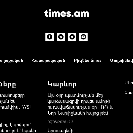
աղաքական
Հասարակական
Բիզնես times
Մուլտիմեդ
ները
Կարևոր
Մեր
Հե
րտահոսքերը
Այս օրը պատմության մեջ
յան են
կարձանագրվի որպես ամոթի
Թրամփին․ WSJ
ու դավաճանության օր․ ՌԴ և
Նոր Նախիջևանի հայոց թեմ
07/08/2026 12:31
րք է գրվելու՝
նություն՝ եզակի
Երուսաղեմի