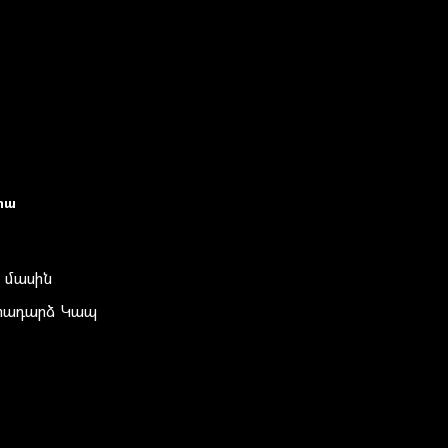
իա
 մասին
տադարձ Կապ