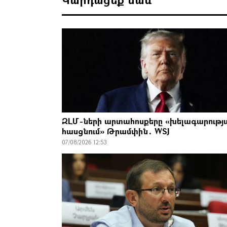
ԶԼՄ-ների արտահոսքերը «խելագարությ
հասցնում» Թրամփին․ WSJ
07/08/2026 12:53