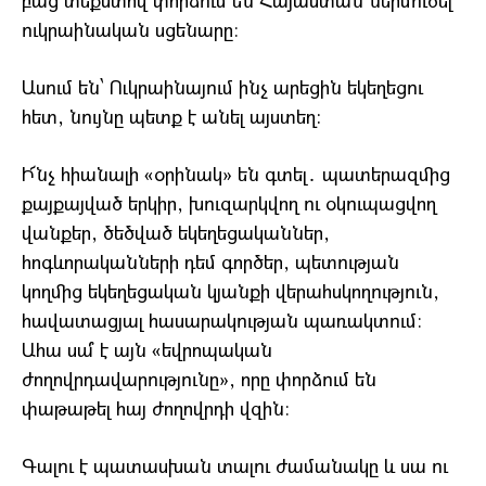
բաց տեքստով փորձում են Հայաստան ներմուծել
ուկրաինական սցենարը։
Ասում են՝ Ուկրաինայում ինչ արեցին եկեղեցու
հետ, նույնը պետք է անել այստեղ:
Ի՜նչ հիանալի «օրինակ» են գտել․ պատերազմից
քայքայված երկիր, խուզարկվող ու օկուպացվող
վանքեր, ծեծված եկեղեցականներ,
հոգևորականների դեմ գործեր, պետության
կողմից եկեղեցական կյանքի վերահսկողություն,
հավատացյալ հասարակության պառակտում։
Ահա սա՞ է այն «եվրոպական
ժողովրդավարությունը», որը փորձում են
փաթաթել հայ ժողովրդի վզին։
Գալու է պատասխան տալու ժամանակը և սա ու