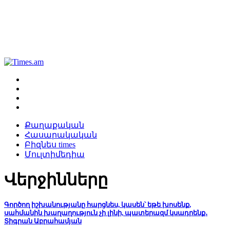
Քաղաքական
Հասարակական
Բիզնես times
Մուլտիմեդիա
Վերջինները
Գործող իշխանությանը հարցնես, կասեն՝ եթե խոսենք,
սահմանին խաղաղություն չի լինի, պատերազմ կսադրենք․
Տիգրան Աբրահամյան