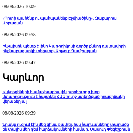
08/08/2026 10:09
«Պիտի պահենք ու պահպանենք Էջմիածինը»․ Զաքարիա
Սրբազան
08/08/2026 09:58
Ինչպիսին պետք է լինի Կաթողիկոսի գործը քննող դատավորի
ինքնաբացարկի տեքստը․ Արթուր Ղամբարյան
08/08/2026 09:47
Կարևոր
Եկեղեցիների համաշխարհային խորհուրդը խոր
մտահոգություն է հայտնել ՀԱԵ շուրջ ստեղծված իրավիճակի
վերաբերյալ
08/08/2026 09:39
Նրանք ուզում էին մեզ զինաթափել, իսկ հարևանները տարածք
են տալիս մեր դեմ հարձակումների համար․ Մասուդ Փեզեշքիան