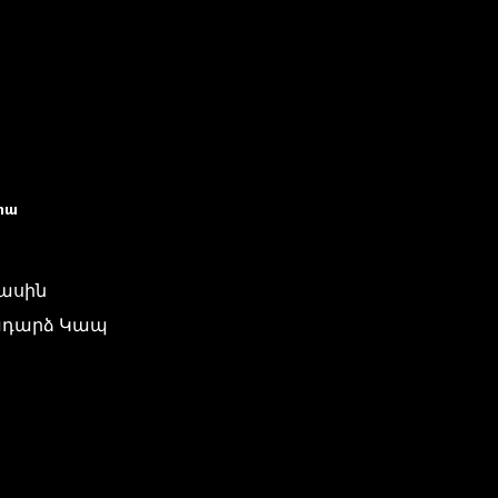
իա
մասին
դարձ Կապ