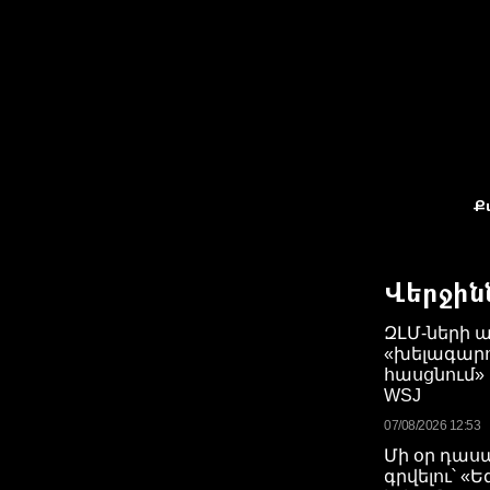
Ք
Վերջին
ԶԼՄ-ների 
«խելագարո
հասցնում»
WSJ
07/08/2026 12:53
Մի օր դաս
գրվելու՝ «