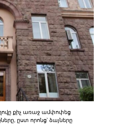
ովը քիչ առաջ ամփոփեց
երը, ըստ որոնց՝ ձայները