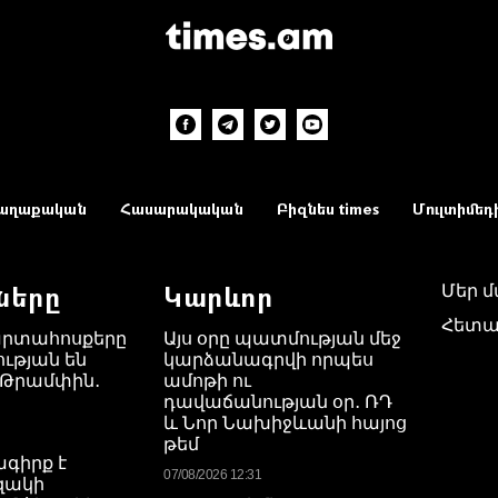
աղաքական
Հասարակական
Բիզնես times
Մուլտիմեդ
ները
Կարևոր
Մեր 
Հետա
արտահոսքերը
Այս օրը պատմության մեջ
ւթյան են
կարձանագրվի որպես
 Թրամփին․
ամոթի ու
դավաճանության օր․ ՌԴ
և Նոր Նախիջևանի հայոց
թեմ
ագիրք է
07/08/2026 12:31
Եզակի