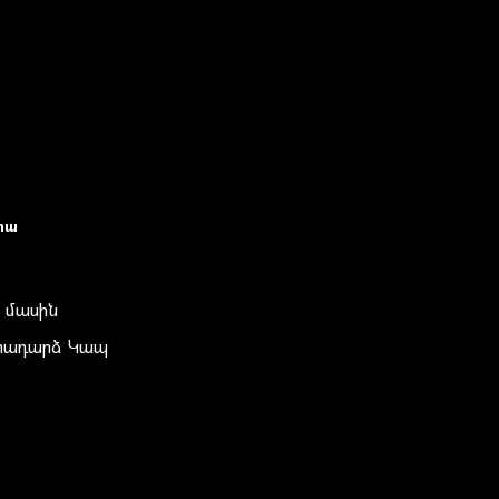
իա
 մասին
տադարձ Կապ