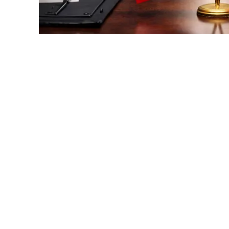
Հունիսի 19-ին Շվեյցարիայում նախատեսված
կայանա. հաղորդում է Reuters-ը՝ հղում անե
՝
մաց
նախարարությանը։
Նախարարությունը չի բացահայտել չեղարկմ
նոր ամսաթիվ։
Նշենք, որ Շվեյցարիայում՝ պատերազմի ավա
շարունակության շրջանակում, իրանական պա
Իրանի խորհրդարանի խոսնակ Ղալիբաֆը, ամ
Վենսը։
քիան