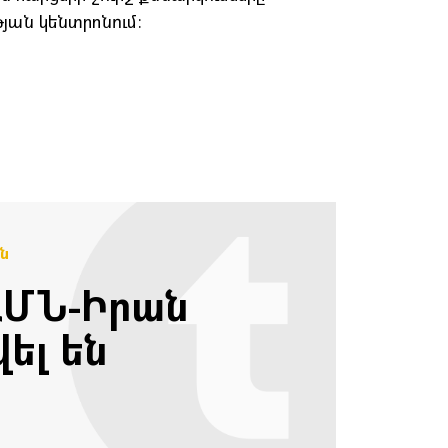
թյան կենտրոնում։
ն
ԱՄՆ-Իրան
ել են