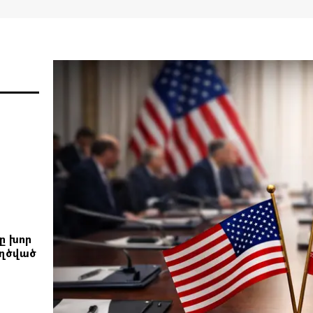
ը խոր
եղծված