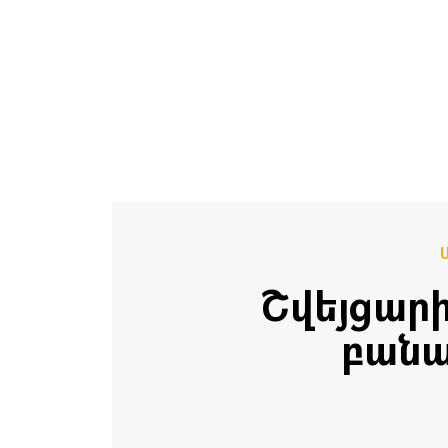
Շվեյցար
բանա