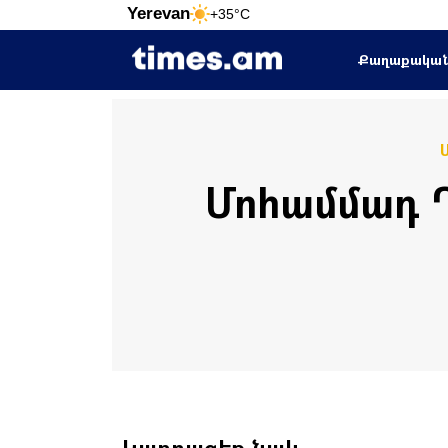
Yerevan
+35°C
Քաղաքակա
Մոհամմադ Ղ
Կարդացեք նաև