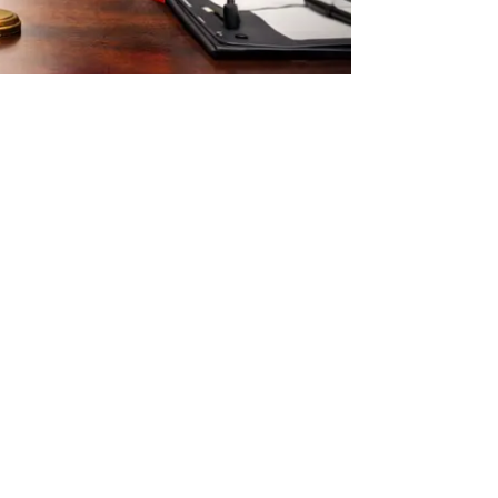
 ԱՄՆ-Իրան բանակցությունները չեն
լով Շվեյցարիայի արտաքին գործերի
ան պատճառները և չի նշել հնարավոր
րտի բանակցությունների
տվիրակությունը գլխավորում էր
երիկյան պատվիրակությունը՝ Ջեյ Դի