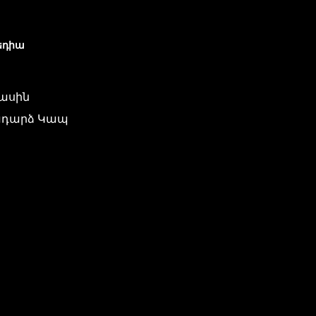
եդիա
մասին
դարձ Կապ