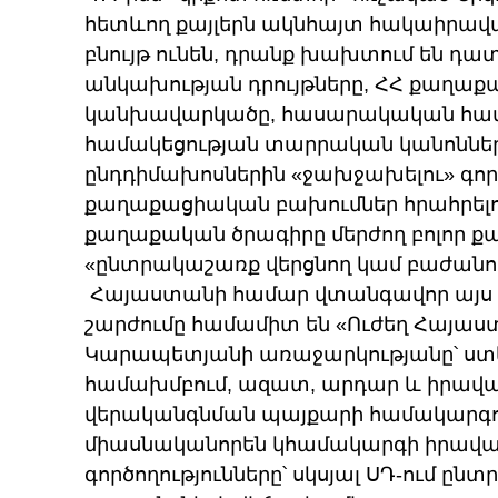
հետևող քայլերն ակնհայտ հակաիր
բնույթ ունեն, դրանք խախտում են 
անկախության դրույթները, ՀՀ քաղաք
կանխավարկածը, հասարակական համ
համակեցության տարրական կանոնները։
ընդդիմախոսներին «ջախջախելու» գործ
քաղաքացիական բախումներ հրահրելու
քաղաքական ծրագիրը մերժող բոլոր 
«ընտրակաշառք վերցնող կամ բաժանո
​ Հայաստանի համար վտանգավոր այս 
շարժումը համամիտ են «Ուժեղ Հայաս
Կարապետյանի առաջարկությանը՝ ստեղ
համախմբում, ազատ, արդար և իրավա
վերականգնման պայքարի համակարգող
միասնականորեն կհամակարգի իրավա
գործողությունները՝ սկսյալ ՍԴ-ում ընտ