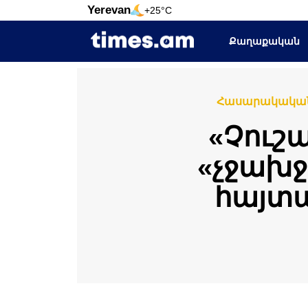
Yerevan
+25°C
Քաղաքական
Հասարակակա
«Չուշ
«չջախջ
հայտա