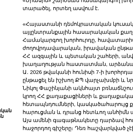
«Միասին» շարժման համակարգող խորհ
տարածել, որտեղ ասվում է.
«Հայաստանի դեմոկրատական կուսակց
այլընտրանքային հասարակական քա
Համակարգող խորհուրդը, հավատարի
ժողովրդավարական, իրավական ընթա
ՀՀ ազգային և պետական շահերի, ան
խաղաղության հաստատման, արձանագ
Ա․ 2026 թվականի հունիսի 7-ի խորհր
ընթացել են իշխող ՔՊ վարչախմբի և 
Նիկոլ Փաշինյանի ակնհայտ բռնաճնշու
կրող ՀՀ քաղաքացիների և քաղաքական
հետապնդումների, կասկածահարույց 
ական
հարուցման և դրանց հետևող անհիմն 
ին
Այս ամենի գագաթնակետը դարձավ հուն
հաջորդող գիշերը։ Դեռ հաշվարկված 