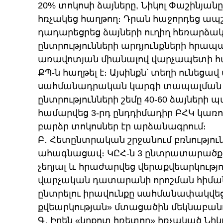
20% տոկոսի ձայները, Նիկոլ Փաշինյանը
հռչակեց հաղթող։ Դրան հաջորդեց ապշ
դադարեցրեց ձայների ուղիղ հեռարձա
ընտրությունների արդյունքների հրապ
առավոտյան միանալով վարչապետի հա
ՔՊ-ն հաղթել է։ Այսինքն՝ տեղի ունեց
սահմանադրական կարգի տապալման փո
ընտրությունների շեմը 40-60 ձայներ
համարվեց 3-րդ ընդդիմադիր ԲՀԿ կառույ
բարձր տոկոսներ էր արձանագրում։
Բ․ Հետընտրական շրջանում բռնությու
ահագնացավ։ ԿԸՀ-ն 3 ընտրատարածքո
չեղյալ և հրաժարվեց վերաքվեարկությ
վարչական դատարանի որոշման հիման
ընտրելու իրավունքը սահմանափակվ
քվեարկության» մտացածին մեկնաբանո
Գ․ Իրեն «կրքոտ հռետոր» հռչակած Նիկ