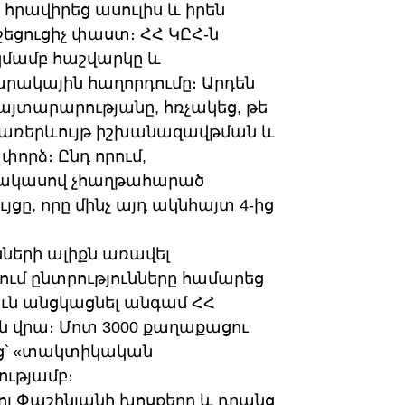
 հրավիրեց ասուլիս և իրեն
եցուցիչ փաստ։ ՀՀ ԿԸՀ-ն
կմամբ հաշվարկը և
արակային հաղորդումը։ Արդեն
յտարարությանը, հռչակեց, թե
ավ առերևույթ իշխանազավթման և
րձ։ Ընդ որում,
ի պակասով չհաղթահարած
ցը, որը մինչ այդ ակնհայտ 4-ից
նների ալիքն առավել
ւմ ընտրությունները համարեց
ուն անցկացնել անգամ ՀՀ
 վրա։ Մոտ 3000 քաղաքացու
եց՝ «տակտիկական
ւթյամբ։
ոլ Փաշինյանի խոսքերը և դրանց