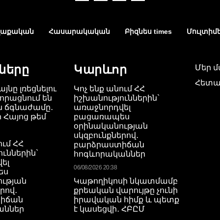
աքական
Հասարակական
Բիզնես times
Մուլտիմ
ները
Կարևոր
Մեր 
Հետա
այնը լռեցնելու
Կոչ ենք անում ՀՀ
որացնում են
իշխանություններին`
ն ճգնաժամը․
առաջնորդվել
 Հայոց թեմ
բացառապես
օրինականության
սկզբունքներով․
ում ՀՀ
բարձրաստիճան
ուններին`
հոգևորականներ
ել
06/08/2026 20:38
ես
ության
Կաթողիկոսի նկատմամբ
րով․
քրեական վարույթը չունի
իճան
իրավական հիմք և պետք
աններ
է կասեցվի․ ՀԲԸՄ