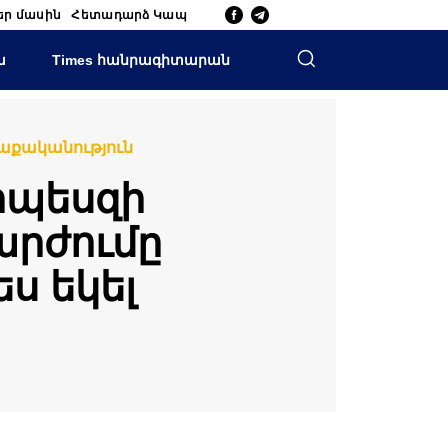
եր մասին
Հետադարձ Կապ
ա
Times հանրագիտարան
աքականություն
րպեսզի
արժումը
ս եկել