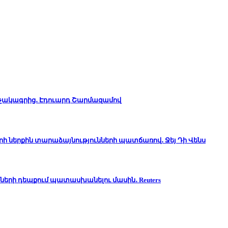
ռչակագրից․ Էդուարդ Շարմազամով
րի ներքին տարաձայնությունների պատճառով․ Ջեյ Դի Վենս
ծների դեպքում պատասխանելու մասին․ Reuters