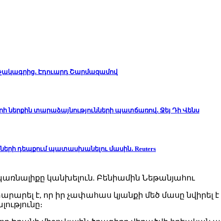
ռչակագրից․ Էդուարդ Շարմազամով
րի ներքին տարաձայնությունների պատճառով․ Ջեյ Դի Վենս
ծների դեպքում պատասխանելու մասին․ Reuters
արել է, որ իր չափահաս կյանքի մեծ մասը նվիրել է 
ությունը։