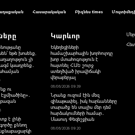
աղաքական
Հասարակական
Բիզնես times
Մուլտիմեդ
ները
Կարևոր
Մեր
Հե
նությանը
Եկեղեցիների
են՝ եթե խոսենք,
համաշխարհային խորհուրդը
ղաղություն չի
խոր մտահոգություն է
ազմ կսադրենք․
հայտնել ՀԱԵ շուրջ
ահամյան
ստեղծված իրավիճակի
վերաբերյալ
9
08/08/2026 09:39
նք ու
Էջմիածինը»․
Նրանք ուզում էին մեզ
րբազան
զինաթափել, իսկ հարևանները
տարածք են տալիս մեր դեմ
8
հարձակումների համար․
տք է լինի
Մասուդ Փեզեշքիան
գործը քննող
08/08/2026 09:20
նքնաբացարկի