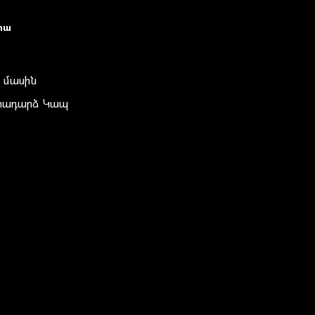
իա
 մասին
տադարձ Կապ