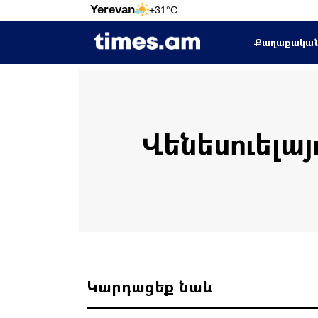
Yerevan
+31°C
Քաղաքակա
Վենեսուելայ
Կարդացեք նաև