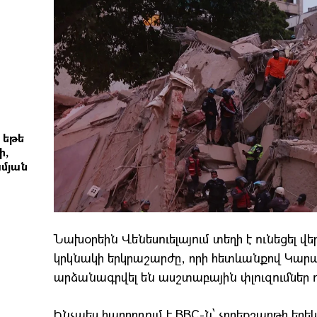
 եթե
ի,
մյան
Նախօրեին Վենեսուելայում տեղի է ունեցել 
կրկնակի երկրաշարժը, որի հետևանքով Կարա
արձանագրվել են ասշտաբային փլուզումներ
Ինչպես հաղորդում է BBC-ն՝ չորեքշաբթի եր