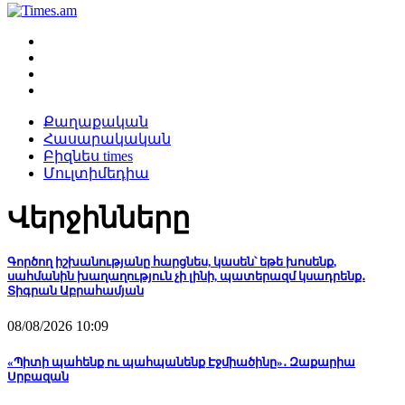
Քաղաքական
Հասարակական
Բիզնես times
Մուլտիմեդիա
Վերջինները
Գործող իշխանությանը հարցնես, կասեն՝ եթե խոսենք,
սահմանին խաղաղություն չի լինի, պատերազմ կսադրենք․
Տիգրան Աբրահամյան
08/08/2026 10:09
«Պիտի պահենք ու պահպանենք Էջմիածինը»․ Զաքարիա
Սրբազան