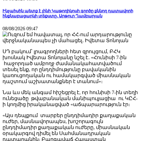
Ինչպիսին պետք է լինի Կաթողիկոսի գործը քննող դատավորի
ինքնաբացարկի տեքստը․ Արթուր Ղամբարյան
08/08/2026 09:47
ՍԴ բակում՝ լրագրողների հետ զրույցում, ԲՀԿ
խոսնակ Իվետա Տոնոյանը նշել է․ «Հունիսի 7-ին
հաջորդած ամբողջ ժամանակահատվածում
տեսել ենք, որ ընդդիմությունը բավականին
կառուցողական ու համակարգված միասնական
դաշտում աշխատանքներ է տանում»։
Նա ևս մեկ անգամ հիշեցրել է, որ հունիսի 7-ին տեղի
ունեցածը թվաբանական մանիպուլյացիա ու ԿԸՀ-
ի կողմից իրականացված «աճպարարություն էր։
«Այս դեպքում տարբեր ընդդիմադիր քաղաքական
ուժեր, մասնավորապես, խոշորագույն
ընդդիմադիր քաղաքական ուժերը, միասնական
օրակարգով դիմել են Սահմանադրական
դատարանին։ Բարգավաճ Հայաստան