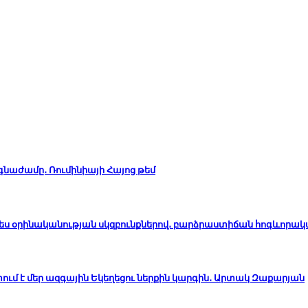
ճգնաժամը․ Ռումինիայի Հայոց թեմ
ապես օրինականության սկզբունքներով․ բարձրաստիճան հոգևորա
ւմ է մեր ազգային Եկեղեցու ներքին կարգին․ Արտակ Զաքարյան