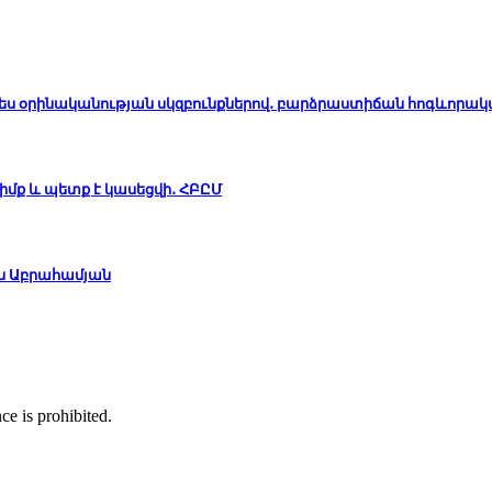
ապես օրինականության սկզբունքներով․ բարձրաստիճան հոգևորա
մք և պետք է կասեցվի․ ՀԲԸՄ
ան Աբրահամյան
ce is prohibited.