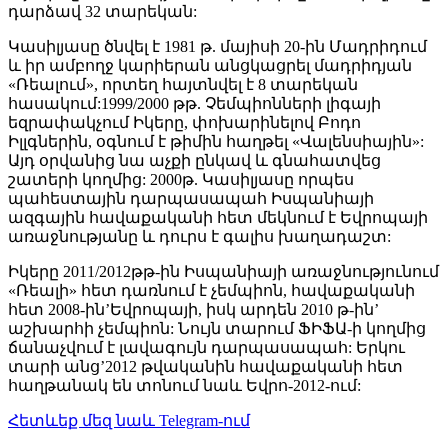
դարձավ 32 տարեկան:
Կասիլյասը ծնվել է 1981 թ. մայիսի 20-ին Մադրիդում
և իր ամբողջ կարիերան անցկացրել մադրիդյան
«Ռեալում», որտեղ հայտնվել է 8 տարեկան
հասակում:1999/2000 թթ. Չեմպիոնների լիգայի
եզրափակչում Իկերը, փոխարինելով Բոդո
Իլլգներին, օգնում է թիմին հաղթել «Վալենսիային»:
Այդ օրվանից նա աչքի ընկավ և գնահատվեց
շատերի կողմից: 2000թ. Կասիլյասը որպես
պահեստային դարպասապահ Իսպանիայի
ազգային հավաքականի հետ մեկնում է Եվրոպայի
առաջնությանը և դուրս է գալիս խաղադաշտ:
Իկերը 2011/2012թթ-ին Իսպանիայի առաջնությունում
«Ռեալի» հետ դառնում է չեմպիոն, հավաքականի
հետ 2008-ին’Եվրոպայի, իսկ արդեն 2010 թ-ին’
աշխարհի չեմպիոն: Նույն տարում ՖԻՖԱ-ի կողմից
ճանաչվում է լավագույն դարպասապահ: Երկու
տարի անց’2012 թվականին հավաքականի հետ
հաղթանակ են տոնում նաև Եվրո-2012-ում:
Հետևեք մեզ նաև Telegram-ում