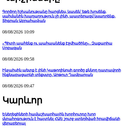
Գործող իշխանությանը հարցնես, կասեն՝ եթե խոսենք,
սահմանին խաղաղություն չի լինի, պատերազմ կսադրենք․
Տիգրան Աբրահամյան
08/08/2026 10:09
«Պիտի պահենք ու պահպանենք Էջմիածինը»․ Զաքարիա
Սրբազան
08/08/2026 09:58
Ինչպիսին պետք է լինի Կաթողիկոսի գործը քննող դատավորի
ինքնաբացարկի տեքստը․ Արթուր Ղամբարյան
08/08/2026 09:47
Կարևոր
Եկեղեցիների համաշխարհային խորհուրդը խոր
մտահոգություն է հայտնել ՀԱԵ շուրջ ստեղծված իրավիճակի
վերաբերյալ