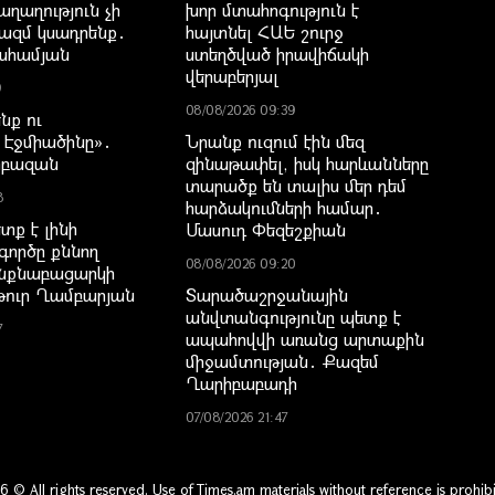
ղաղություն չի
խոր մտահոգություն է
ազմ կսադրենք․
հայտնել ՀԱԵ շուրջ
ահամյան
ստեղծված իրավիճակի
վերաբերյալ
9
08/08/2026 09:39
նք ու
Էջմիածինը»․
Նրանք ուզում էին մեզ
րբազան
զինաթափել, իսկ հարևանները
տարածք են տալիս մեր դեմ
8
հարձակումների համար․
տք է լինի
Մասուդ Փեզեշքիան
գործը քննող
08/08/2026 09:20
նքնաբացարկի
թուր Ղամբարյան
Տարածաշրջանային
անվտանգությունը պետք է
7
ապահովվի առանց արտաքին
միջամտության․ Քազեմ
Ղարիբաբադի
07/08/2026 21:47
6 © All rights reserved. Use of Times.am materials without reference is prohibi