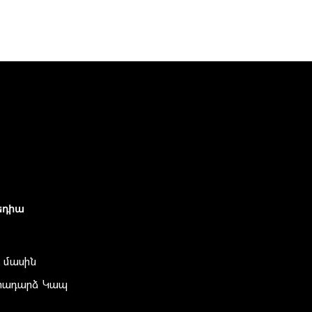
եդիա
 մասին
տադարձ Կապ