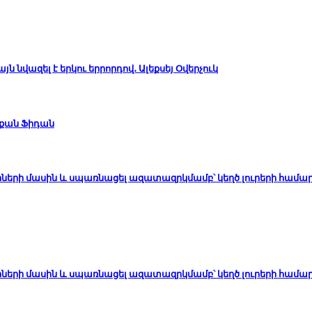
 նվազել է երկու երրորդով․ Ալեքսեյ Օվերչուկ
աքան Ֆիդան
երի մասին և սպառնացել ազատազրկմամբ՝ կեղծ լուրերի համար
երի մասին և սպառնացել ազատազրկմամբ՝ կեղծ լուրերի համար