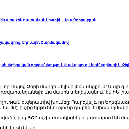
ւ են առաջին դատական նիստին․ Արա Զոհրաբյան
ռչակագրից․ Էդուարդ Շարմազամով
աեկեղեցական գործունեություն ծավալելուց․ Արգենտինայի և Չիլ
ել, որ Վայոց Ձորի մարզի Սելիմի լեռնանցքում’ Սալի գյ
 դժվարանցանելի: Այս մասին տեղեկացնում են ԻՆ լր
չության օպերատիվ խումբը: Պարզվել է, որ Եղեգնա
ր. 15-20մ), ինչից երթևեկությունը դարձել է միակողմանի
տվածը, իսկ ՃՇՇ աշխատակիցները կատարում են մ
նի երթևեկելի: