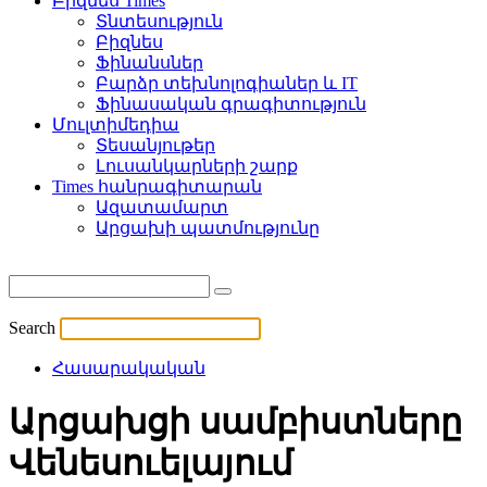
Բիզնես Times
Տնտեսություն
Բիզնես
Ֆինանսներ
Բարձր տեխնոլոգիաներ և IT
Ֆինասական գրագիտություն
Մուլտիմեդիա
Տեսանյութեր
Լուսանկարների շարք
Times հանրագիտարան
Ազատամարտ
Արցախի պատմությունը
Search
Հասարակական
Արցախցի սամբիստները
Վենեսուելայում