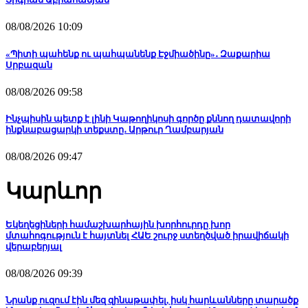
08/08/2026 10:09
«Պիտի պահենք ու պահպանենք Էջմիածինը»․ Զաքարիա
Սրբազան
08/08/2026 09:58
Ինչպիսին պետք է լինի Կաթողիկոսի գործը քննող դատավորի
ինքնաբացարկի տեքստը․ Արթուր Ղամբարյան
08/08/2026 09:47
Կարևոր
Եկեղեցիների համաշխարհային խորհուրդը խոր
մտահոգություն է հայտնել ՀԱԵ շուրջ ստեղծված իրավիճակի
վերաբերյալ
08/08/2026 09:39
Նրանք ուզում էին մեզ զինաթափել, իսկ հարևանները տարածք