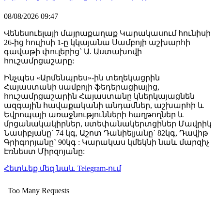
08/08/2026 09:47
Վենեսուելայի մայրաքաղաք Կարակասում հունիսի
26-ից հուլիսի 1-ը կկայանա Սամբոյի աշխարհի
գավաթի փուլերից` Ա. Աստախովի
հուշամրցաշարը:
Ինչպես «Արմենպրես»-ին տեղեկացրին
Հայաստանի սամբոյի ֆեդերացիայից,
հուշամրցաշարին Հայաստանը կներկայացնեն
ազգային հավաքականի անդամներ, աշխարհի և
Եվրոպայի առաջնությունների հաղթողներ և
մրցանակակիրներ, ստեփանակերտցիներ Մավրիկ
Նասիբյանը` 74 կգ, Աշոտ Դանիելյանը` 82կգ, Դավիթ
Գրիգորյանը` 90կգ : Կարակաս կմեկնի նաև մարզիչ
Էռնեստ Միրզոյանը:
Հետևեք մեզ նաև Telegram-ում