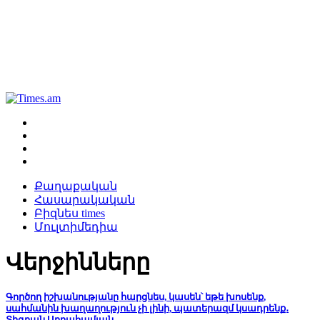
Քաղաքական
Հասարակական
Բիզնես times
Մուլտիմեդիա
Վերջինները
Գործող իշխանությանը հարցնես, կասեն՝ եթե խոսենք,
սահմանին խաղաղություն չի լինի, պատերազմ կսադրենք․
Տիգրան Աբրահամյան