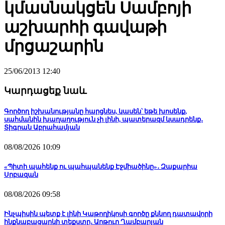
կմասնակցեն Սամբոյի
աշխարհի գավաթի
մրցաշարին
25/06/2013 12:40
Կարդացեք նաև
Գործող իշխանությանը հարցնես, կասեն՝ եթե խոսենք,
սահմանին խաղաղություն չի լինի, պատերազմ կսադրենք․
Տիգրան Աբրահամյան
08/08/2026 10:09
«Պիտի պահենք ու պահպանենք Էջմիածինը»․ Զաքարիա
Սրբազան
08/08/2026 09:58
Ինչպիսին պետք է լինի Կաթողիկոսի գործը քննող դատավորի
ինքնաբացարկի տեքստը․ Արթուր Ղամբարյան