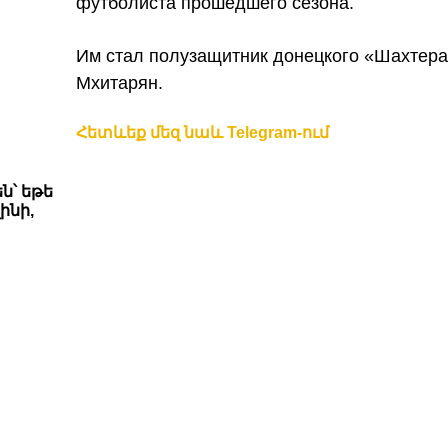
футболиста прошедшего сезона.
Им стал полузащитник донецкого «Шахтера
Мхитарян.
Հետևեք մեզ նաև Telegram-ում
ն՝ եթե
ինի,