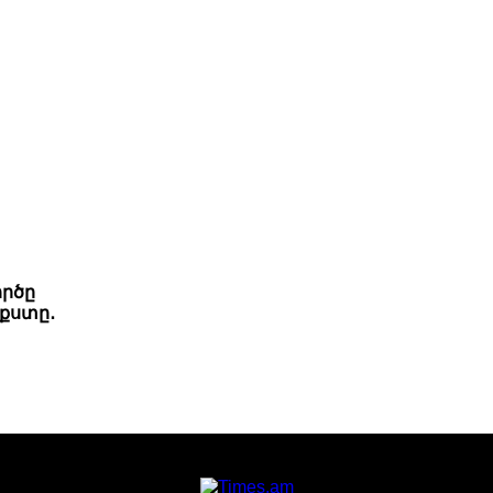
ործը
քստը․