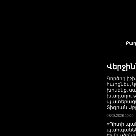
Քաղ
Վերջին
Գործող իշ
հարցնես, կ
խոսենք, ս
խաղաղությո
պատերազմ
Տիգրան Ա
08/08/2026 10:09
«Պիտի պահ
պահպանե
Էջմիածինը