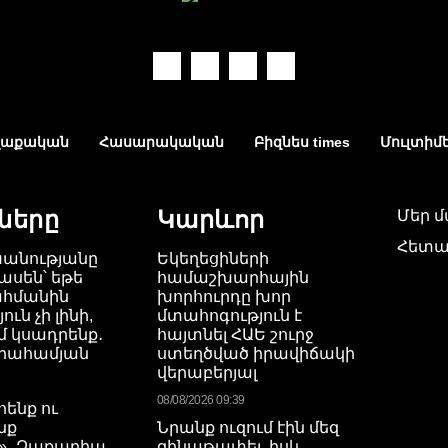
աքական
Հասարակական
Բիզնես times
Մուլտիմ
ները
Կարևոր
Մեր 
Հետա
խանությանը
Եկեղեցիների
ասեն՝ եթե
համաշխարհային
ահմանին
խորհուրդը խոր
ւն չի լինի,
մտահոգություն է
 կսադրենք․
հայտնել ՀԱԵ շուրջ
բրահամյան
ստեղծված իրավիճակի
վերաբերյալ
08/08/2026 09:39
ենք ու
նք
Նրանք ուզում էին մեզ
»․ Զաքարիա
զինաթափել, իսկ