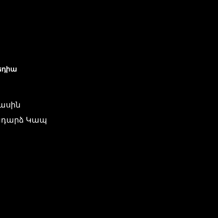
եդիա
մասին
դարձ Կապ