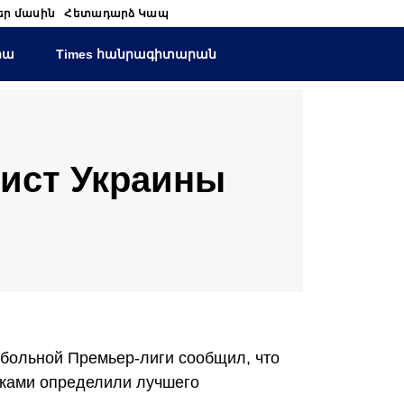
եր մասին
Հետադարձ Կապ
իա
Times հանրագիտարան
лист Украины
больной Премьер-лиги сообщил, что
иками определили лучшего