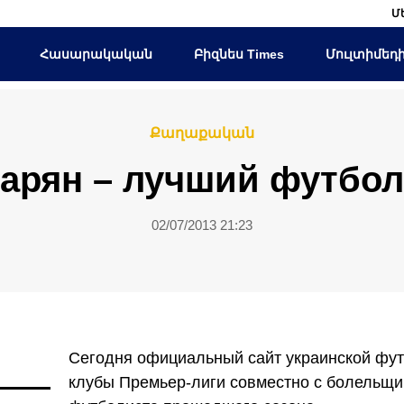
Մ
Հասարակական
Բիզնես Times
Մուլտիմեդ
Քաղաքական
арян – лучший футбо
02/07/2013 21:23
Сегодня официальный сайт украинской фут
клубы Премьер-лиги совместно с болельщ