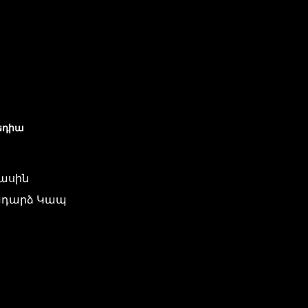
եդիա
մասին
դարձ Կապ