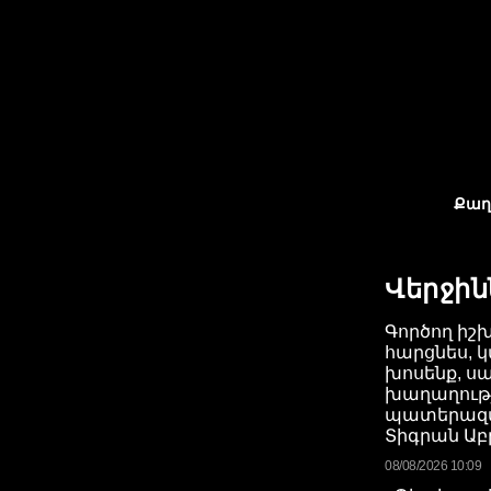
Քաղ
Վերջին
Գործող իշ
հարցնես, կ
խոսենք, ս
խաղաղությո
պատերազմ
Տիգրան Ա
08/08/2026 10:09