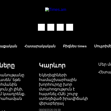
աքական
Հասարակական
Բիզնես times
Մուլտիմ
ները
Կարևոր
Մեր 
Հետա
խանությանը
Եկեղեցիների
ասեն՝ եթե
համաշխարհային
ահմանին
խորհուրդը խոր
ւն չի լինի,
մտահոգություն է
 կսադրենք․
հայտնել ՀԱԵ շուրջ
բրահամյան
ստեղծված իրավիճակի
վերաբերյալ
08/08/2026 09:39