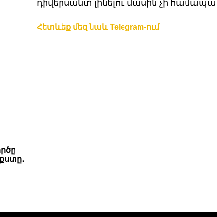
դիվերսանտ լինելու մասին չի համապ
Հետևեք մեզ նաև Telegram-ում
ործը
քստը․