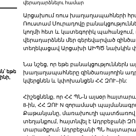
Արցախում ռուս խաղաղապահների հր
Ռուստամ Մուրադովը բանակցությունն
կողմի հետ և կատեգորիկ պահանջում, ո
վերադարձնեն մեր գերեվարված զինծառա
տեղեկացավ Արցախի ԱԻՊԾ նախկին փ
Նա նշեց, որ եթե բանակցություններն 
ն՝ եթե
խաղաղապահները զինծառայողին ադ
ինի,
կվերցնեն և կփոխանցեն ՀՀ ԶՈՒ–ին:
Հիշեցնենք, որ ՀՀ ՊՆ-ն այսօր հայտարա
8-ին, ՀՀ ԶՈՒ N զորամասի պայմանագրա
Քաթանյանը, մառախուղի պատճառով 
տեղանքում, հայտնվել է Ադրբեջանի Զ
տարածքում։ Ադրբեջանի ՊՆ հայտարար