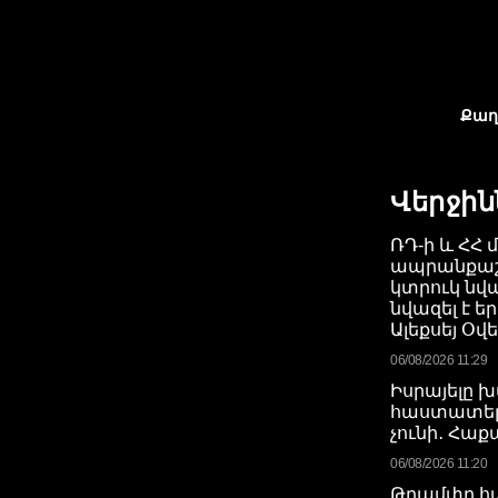
Քաղ
Վերջին
ՌԴ-ի և ՀՀ 
ապրանքաշ
կտրուկ նվա
նվազել է ե
Ալեքսեյ Օվե
06/08/2026 11:29
Իսրայելը 
հաստատելո
չունի․ Հա
06/08/2026 11:20
Թրամփը հա