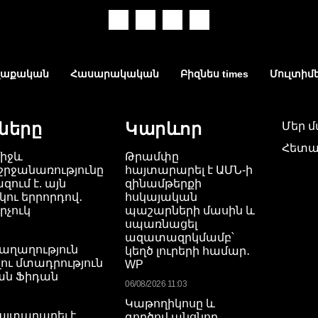
աքական
Հասարակական
Բիզնես times
Մուլտիմ
ները
Կարևոր
Մեր 
Հետա
միջև
Թրամփը
րջանառությունը
հայտարարել է ԱՄՆ-ի
զում է. այն
զինամթերքի
րկու երրորդով․
հսկայական
րչուկ
պաշարների մասին և
սպառնացել
ազատազրկմամբ՝
խաղաղություն
կեղծ լուրերի համար․
ւ մտադրություն
WP
քան Ֆիդան
06/08/2026 11:03
Կաթողիկոսը և
յտարարել է
գործով անցնող