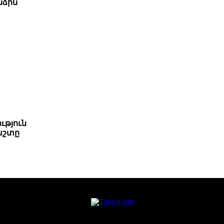
նձին
ւթյուն
աշտը