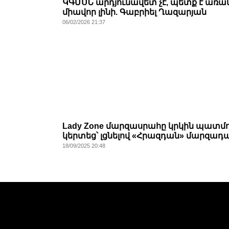
ԿԳՄՍՆ արդյունավետ չէ, պետք է առա
միավոր լինի. Գաբրիել Ղազարյան
06/02/2026 21:37
Lady Zone մարզասրահը կրկին պատմո
կերտեց՝ լցնելով «Հրազդան» մարզադ
18/09/2025 20:48