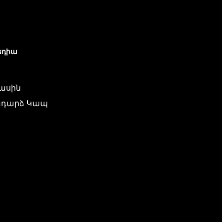
եդիա
մասին
դարձ Կապ