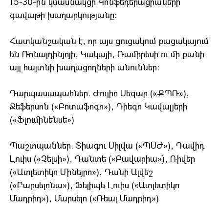
15-30-ին կմասնակցի Կոնֆեդերացիաների
գավաթի խաղարկությանը:
Հատկանշական է, որ այս ցուցակում բացակայում
են Ռոնալդինյոյի, Կակայի, Ռամիրեսի ու մի քանի
այլ հայտնի խաղացողների անուններ:
Դարպասապահներ. Ժուլիո Սեզար («ՔՊՌ»),
Ջեֆերսոն («Բոտաֆոգո»), Դիեգո Կավալյերի
(«Ֆլումինենսե»)
Պաշտպաններ. Տիագու Սիլվա («ՊՍԺ»), Դավիդ
Լուիս («Չելսի»), Դանտե («Բավարիա»), Ռիվեր
(«Ատլետիկո Մինեյրո»), Դանի Ալվեշ
(«Բարսելոնա»), Ֆելիպե Լուիս («Ատլետիկո
Մադրիդ»), Մարսելո («Ռեալ Մադրիդ»)