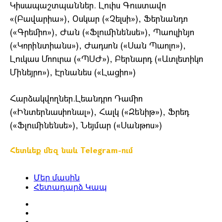
Կիսապաշտպաններ. Լուիս Գուստավո
«(Բավարիա»), Օսկար («Չելսի»), Ֆերնանդո
(«Գրեմիո»), Ժան («Ֆլումինենսե»), Պաուլինյո
(«Կորինտիանս»), Ժադսոն («Սան Պաոլո»),
Լուկաս Մոուրա («ՊՍԺ»), Բերնարդ («Ատլետիկո
Մինեյրո»), Էրնանես («Լացիո»)
Հարձակվողներ.Լեանդրո Դամիո
(«Ինտերնասիոնալ»), Հալկ («Զենիթ»), Ֆրեդ
(«Ֆլումինենսե»), Նեյմար («Սանթոս»)
Հետևեք մեզ նաև Telegram-ում