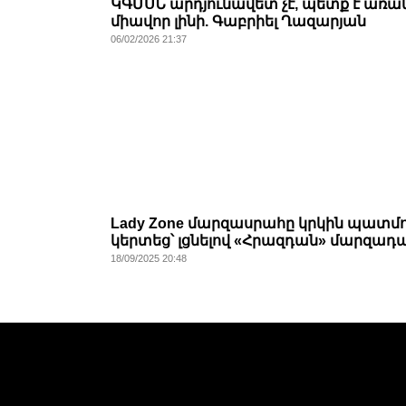
ԿԳՄՍՆ արդյունավետ չէ, պետք է առա
միավոր լինի. Գաբրիել Ղազարյան
06/02/2026 21:37
Lady Zone մարզասրահը կրկին պատմո
կերտեց՝ լցնելով «Հրազդան» մարզադ
18/09/2025 20:48