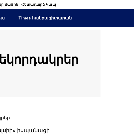
եր մասին
Հետադարձ Կապ
իա
Times հանրագիտարան
ռեկորդակրեր
ելսիի» իսպանացի