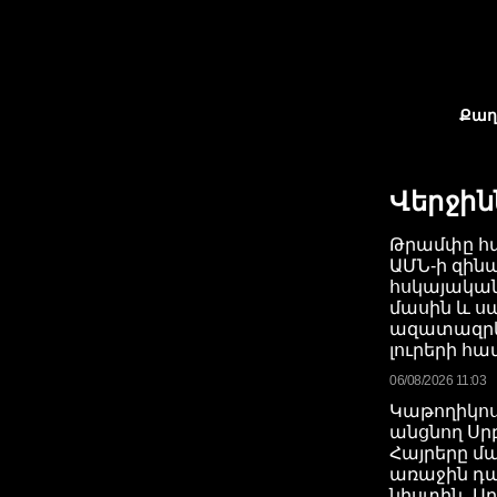
Քաղ
Վերջին
Թրամփը հա
ԱՄՆ-ի զին
հսկայակա
մասին և ս
ազատազրկ
լուրերի հա
06/08/2026 11:03
Կաթողիկոս
անցնող Ս
Հայրերը մա
առաջին 
նիստին․ Ա