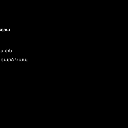
եդիա
մասին
դարձ Կապ