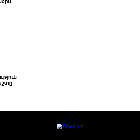
նձին
ւթյուն
աշտը