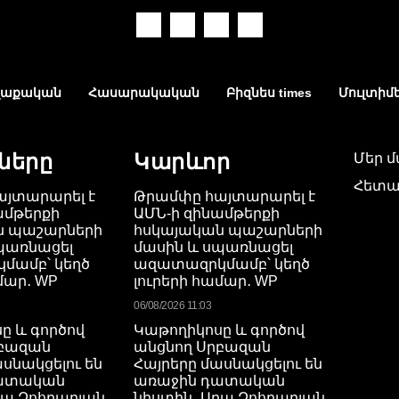
աքական
Հասարակական
Բիզնես times
Մուլտիմ
ները
Կարևոր
Մեր 
Հետա
յտարարել է
Թրամփը հայտարարել է
ամթերքի
ԱՄՆ-ի զինամթերքի
ն պաշարների
հսկայական պաշարների
պառնացել
մասին և սպառնացել
մամբ՝ կեղծ
ազատազրկմամբ՝ կեղծ
մար․ WP
լուրերի համար․ WP
06/08/2026 11:03
ը և գործով
Կաթողիկոսը և գործով
րբազան
անցնող Սրբազան
սնակցելու են
Հայրերը մասնակցելու են
դատական
առաջին դատական
րա Զոհրաբյան
նիստին․ Արա Զոհրաբյան