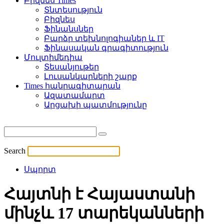
Բիզնես Times
Տնտեսություն
Բիզնես
Ֆինանսներ
Բարձր տեխնոլոգիաներ և IT
Ֆինասական գրագիտություն
Մուլտիմեդիա
Տեսանյութեր
Լուսանկարների շարք
Times հանրագիտարան
Ազատամարտ
Արցախի պատմությունը
Search
Սպորտ
Հայտնի է Հայաստանի
մինչև 17 տարեկանների