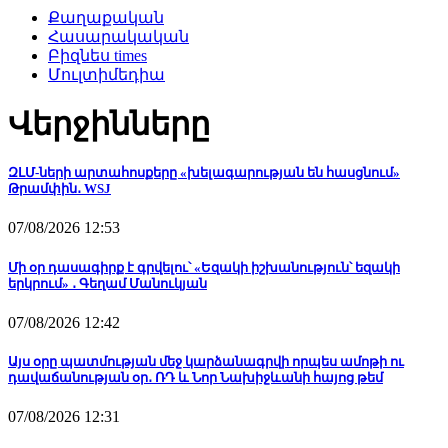
Քաղաքական
Հասարակական
Բիզնես times
Մուլտիմեդիա
Վերջինները
ԶԼՄ-ների արտահոսքերը «խելագարության են հասցնում»
Թրամփին․ WSJ
07/08/2026 12:53
Մի օր դասագիրք է գրվելու՝ «Եզակի իշխանություն՝ եզակի
երկրում» ․ Գեղամ Մանուկյան
07/08/2026 12:42
Այս օրը պատմության մեջ կարձանագրվի որպես ամոթի ու
դավաճանության օր․ ՌԴ և Նոր Նախիջևանի հայոց թեմ
07/08/2026 12:31