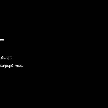
իա
 մասին
տադարձ Կապ