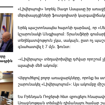
«Լիվերպուլի» նորեկ Յագո Ասպասը իր առաջի
մերսիսայդցիների ֆուտբոլիստի կարգավիճակո
Երեկ պաշտոնապես հայտնի դարձավ, որ «Սել
կշարունակի Անգլիայում: Տրանսֆերի գումա
տեղեկատվություն չկա, սակայն, ըստ ոչ պա
գնահատվել է 7 մլն. ֆունտ:
երը
-«Լիվերպուլ» տեղափոխվելը դժվար որոշում չի 
րագրին
այսպիսի մեծ ակումբ:
Վերլուծելով բոլոր առաջարկները, որոնք ես ս
շարունակել «Լիվերպուլում»: Այս ակումբը մի
Ես Բրենդան Ռոջերսի հետ զրուցելու հնարավորո
Առաջնության տեմպին դիմանալու համար շ