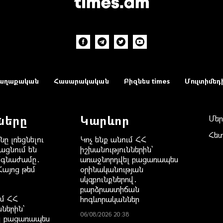
աղաքական
Հասարակական
Բիզնես times
Մուլտիմեդ
ները
Կարևոր
Մեր
Հե
նը լռեցնելու
Կոչ ենք անում ՀՀ
ացնում են
իշխանություններին`
ճգնաժամը․
առաջնորդվել բացառապես
Հայոց թեմ
օրինականության
սկզբունքներով․
բարձրաստիճան
ւմ ՀՀ
հոգևորականներ
ններին`
06/08/2026 20:38
լ բացառապես