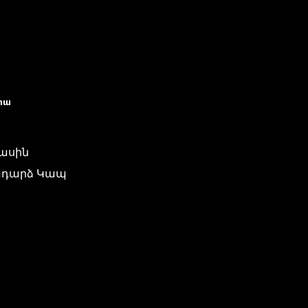
իա
մասին
դարձ Կապ