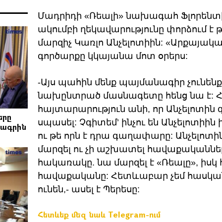
Մադրիդի «Ռեալի» նախագահ Ֆլորենտի
ակումբի ղեկավարությունը փորձում է 
մարզիչ Կառլո Անչելոտիին: «Արքայական
գործարքը կկայանա մոտ օրերս:
-Այս պահին մենք պայմանագիր չունենք 
նախընտրած մասնագետը հենց նա է: Հ
հայտարարություն անի, որ Անչելոտին գ
երը
սպասել: Չգիտեմ’ ինչու են Անչելոտիի
րագրին
ու թե որն է դրա գաղափարը: Անչելոտի
մարզել ու չի աշխատել հավաքականների
հակառակը. նա մարզել է «Ռեալը», իսկ
հավաքականը: Հետևաբար չեմ հասկանո
ունեն,- ասել է Պերեսը:
Հետևեք մեզ նաև Telegram-ում