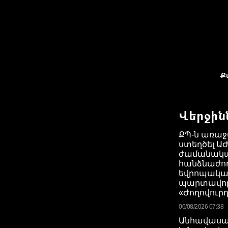
Ք
Վերջին
ՔՊ-ն առաջ
ստեղծել ԱԺ
ժամանակ
հանձնաժող
եվրոպակա
պարտավորո
«Ժողովուր
06/08/2026 07:38
Անհավասա