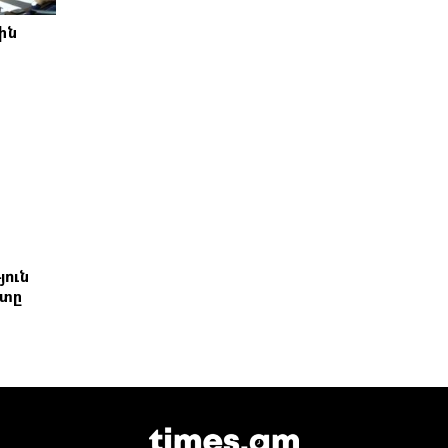
ին
յուն
շտը