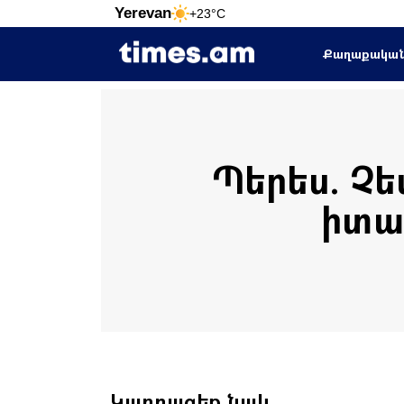
Yerevan
+23°C
Քաղաքակա
Պերես. Չեմ
իտա
Կարդացեք նաև