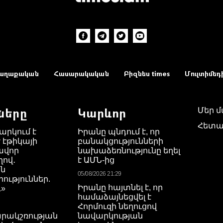
աղաքական
Հասարակական
Բիզնես times
Մուլտիմեդ
ները
Կարևոր
Մեր 
Հետա
արկում է
Իրանը պնդում է, որ
 էթիկայի
բանակցությունների
ավոր
նախաձեռնությունը եղել
ով․
է ԱՄՆ-ից
ն
05/08/2026 21:29
ւթյուններ.
Իրանը հայտնել է, որ
դ»
համաձայնեցվել է
Հորմուզի նեղուցով
րակշռության
նավարկության