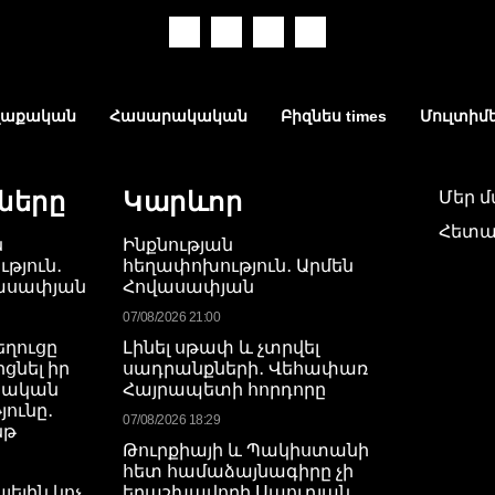
աքական
Հասարակական
Բիզնես times
Մուլտիմ
ները
Կարևոր
Մեր 
Հետա
ն
Ինքնության
թյուն․
հեղափոխություն․ Արմեն
վասափյան
Հովասափյան
07/08/2026 21:00
եղուցը
Լինել սթափ և չտրվել
րցնել իր
սադրանքների․ Վեհափառ
րական
Հայրապետի հորդորը
ունը․
07/08/2026 18:29
նթ
Թուրքիայի և Պակիստանի
հետ համաձայնագիրը չի
յելին կոչ
երաշխավորի Սաուդյան