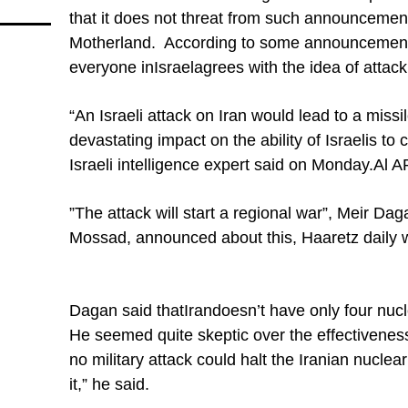
that it does not threat from such announcement
Motherland. According to some announcements b
everyone in
Israel
agrees with the idea of attack
“An Israeli attack on Iran would lead to a missi
devastating impact on the ability of Israelis to c
Israeli intelligence expert said on Monday.
Al A
”The attack will start a regional war”, Meir Da
Mossad, announced about this, Haaretz daily w
Dagan said that
Iran
doesn’t have only four nucl
He seemed quite skeptic over the effectiveness 
no military attack could halt the Iranian nuclea
it,” he said.