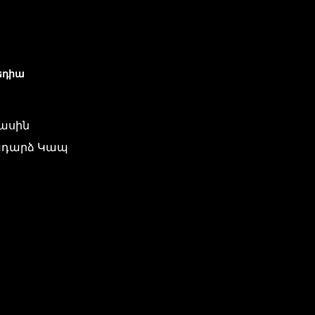
եդիա
մասին
դարձ Կապ