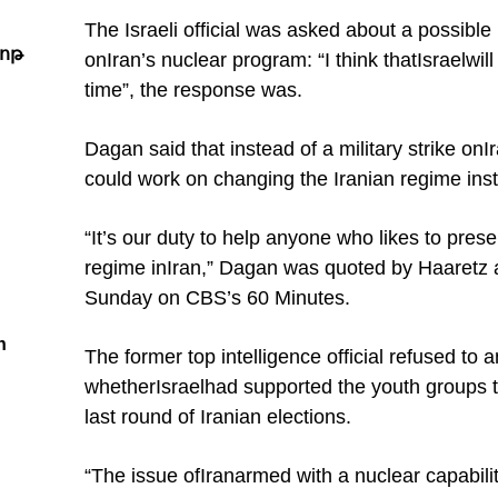
The Israeli official was asked about a possible 
ոթ
on
Iran
’s nuclear program: “I think that
Israel
wil
time”, the response was.
Dagan said that instead of a military strike on
I
could work on changing the Iranian regime ins
“It’s our duty to help anyone who likes to pres
regime in
Iran
,” Dagan was quoted by Haaretz as
Sunday on CBS’s 60 Minutes.
h
The former top intelligence official refused t
whether
Israel
had supported the youth groups t
last round of Iranian elections.
“The issue of
Iran
armed with a nuclear capability