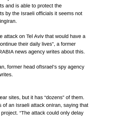
s and is able to protect the
y the Israeli officials it seems not
ing
Iran
.
le attack on Tel Aviv that would have a
ontinue their daily lives”, a former
RABIA news agency writes about this.
gan, former head of
Israel
’s spy agency
rites.
ear sites, but it has “dozens” of them.
of an Israeli attack on
Iran
, saying that
r project. “The attack could only delay