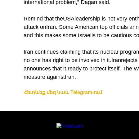
international problem,” Dagan said.
Remind that the
USA
leadership is not very enthu
attack on
Iran
. Some American top officials anno
and this makes some Israelis to be cautious 
Iran continues claiming that its nuclear program
no one has right to be involved in it.
Iran
rejects
announces that it ready to protect itself. The
measure against
Iran
.
Հետևեք մեզ նաև Telegram-ում