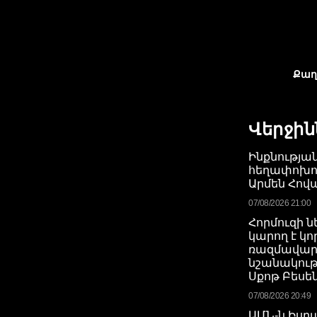
Քաղ
Վերջին
Ինքնությա
հեղափոխու
Արմեն Հո
07/08/2026 21:00
Հորմուզի ն
կարող է կո
ռազմավա
նշանակությ
Սքոթ Բեսե
07/08/2026 20:49
ԱՄՆ-ն Իսրա