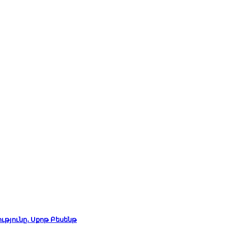
ւթյունը․ Սքոթ Բեսենթ