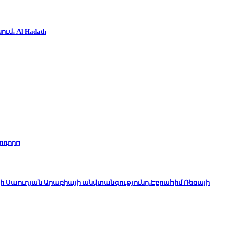
ւմ․ Al Hadath
րդորը
ի Սաուդյան Արաբիայի անվտանգությունը․Էբրահիմ Ռեզայի