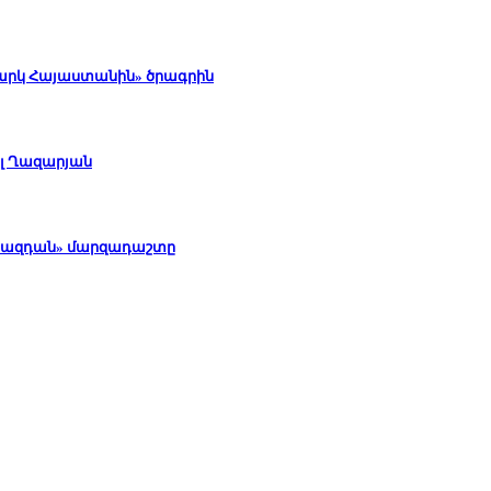
ջարկ Հայաստանին» ծրագրին
ել Ղազարյան
 «Հրազդան» մարզադաշտը