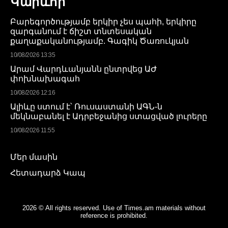
Կարևոր
Բարեգործությամբ երկիր չես պահի, երկիրը
զարգանում է ճիշտ տնտեսական
քաղաքականությամբ. Գագիկ Ծառուկյան
10/08/2026 13:35
Արամ Վարդևանյանն ընտրվեց ԱԺ
փոխնախագահ
10/08/2026 12:16
Ալիևը ստում է՝ Ռուսաստանի ԱԳՆ-ն
մեկնաբանել է Ադրբեջանից ստացված լուրերը
10/08/2026 11:55
Մեր մասին
Հետադարձ Կապ
2026 © All rights reserved. Use of Times.am materials without
reference is prohibited.