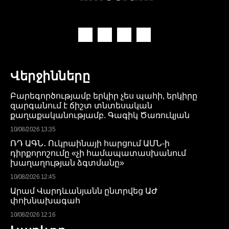
Վերջինները
Բարեգործությամբ երկիր չես պահի, երկիրը
զարգանում է ճիշտ տնտեսական
քաղաքականությամբ. Գագիկ Ծառուկյան
10/08/2026 13:35
ՌԴ ԱԳՆ․ Ուկրաինայի հարցում ԱՄՆ-ի
դիրքորոշումը «չի համապատասխանում
խաղաղության ձգտմանը»
10/08/2026 12:45
Արամ Վարդևանյանն ընտրվեց ԱԺ
փոխնախագահ
10/08/2026 12:16