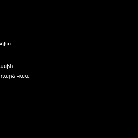
եդիա
մասին
դարձ Կապ