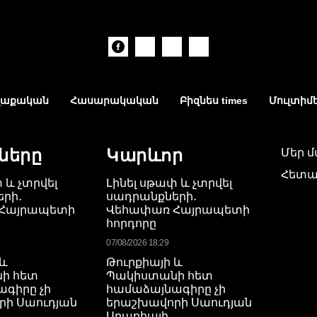
աքական
Հասարակական
Բիզնես times
Մուլտիմ
ները
Կարևոր
Մեր 
Հետա
 և չտրվել
Լինել սթափ և չտրվել
րի․
սադրանքների․
Հայրապետի
Վեհափառ Հայրապետի
հորդորը
07/08/2026 18:29
 և
Թուրքիայի և
ի հետ
Պակիստանի հետ
գիրը չի
համաձայնագիրը չի
րի Սաուդյան
երաշխավորի Սաուդյան
Արաբիայի