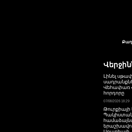
Քաղ
Վերջին
Լինել սթափ
սադրանքնե
Վեհափառ 
հորդորը
07/08/2026 18:29
Թուրքիայի
Պակիստան
համաձայնա
երաշխավո
Արաբիայի