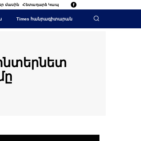
եր մասին
Հետադարձ Կապ
ա
Times հանրագիտարան
 ինտերնետ
մը