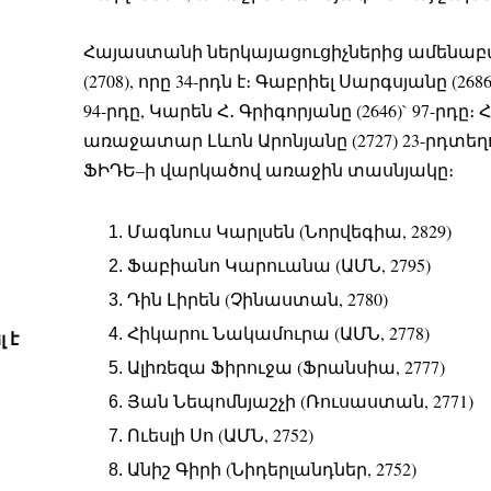
Հայաստանի ներկայացուցիչներից ամենաբա
(2708), որը 34-րդն է։ Գաբրիել Սարգսյանը (2686
94-րդը, Կարեն Հ․ Գրիգորյանը (2646)` 97-
առաջատար Լևոն Արոնյանը (2727) 23-րդտեղո
ՖԻԴԵ–ի վարկածով առաջին տասնյակը։
Մագնուս Կարլսեն (Նորվեգիա, 2829)
Ֆաբիանո Կարուանա (ԱՄՆ, 2795)
Դին Լիրեն (Չինաստան, 2780)
Հիկարու Նակամուրա (ԱՄՆ, 2778)
 է
Ալիռեզա Ֆիրուջա (Ֆրանսիա, 2777)
Յան Նեպոմնյաշչի (Ռուսաստան, 2771)
Ուեսլի Սո (ԱՄՆ, 2752)
Անիշ Գիրի (Նիդերլանդներ, 2752)