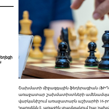
կեղեցի
ն
Շախմատի միջազգային ֆեդերացիան (ՖԻԴ
առաջատար շախմատիստների ամենամսյա 
վարկանիշում առաջատարն աշխարհի 16-րդ 
Կարլսենն է, առաջին տասնյակում հայ շա