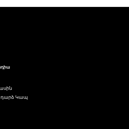
եդիա
մասին
դարձ Կապ