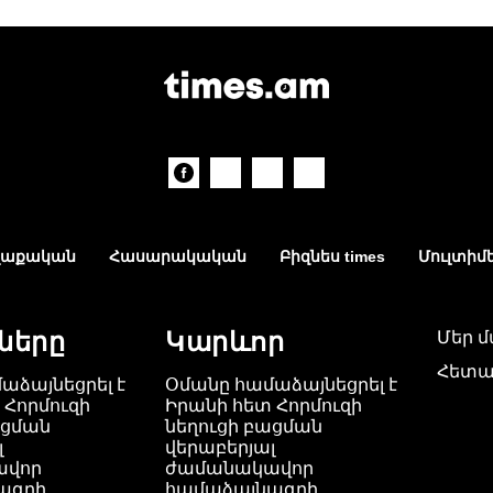
աքական
Հասարակական
Բիզնես times
Մուլտիմ
ները
Կարևոր
Մեր 
Հետա
աձայնեցրել է
Օմանը համաձայնեցրել է
 Հորմուզի
Իրանի հետ Հորմուզի
ացման
նեղուցի բացման
լ
վերաբերյալ
ավոր
ժամանակավոր
ագրի
համաձայնագրի