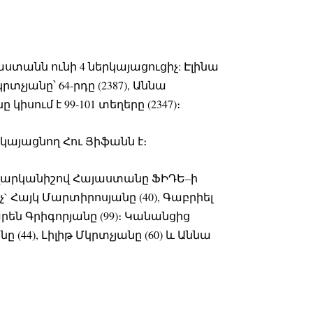
տանն ունի 4 ներկայացուցիչ: Էլինա
րտչյանը՝ 64-րդը (2387), Աննա
կիսում է 99-101 տեղերը (2347)։
յացնող Հու Յիֆանն է։
վարկանիշով Հայաստանը ՖԻԴԵ–ի
չ` Հայկ Մարտիրոսյանը (40), Գաբրիել
արեն Գրիգորյանը (99)։ Կանանցից
 (44), Լիլիթ Մկրտչյանը (60) և Աննա