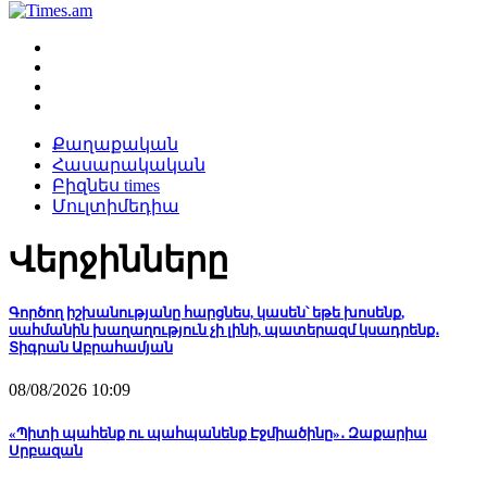
Քաղաքական
Հասարակական
Բիզնես times
Մուլտիմեդիա
Վերջինները
Գործող իշխանությանը հարցնես, կասեն՝ եթե խոսենք,
սահմանին խաղաղություն չի լինի, պատերազմ կսադրենք․
Տիգրան Աբրահամյան
08/08/2026 10:09
«Պիտի պահենք ու պահպանենք Էջմիածինը»․ Զաքարիա
Սրբազան