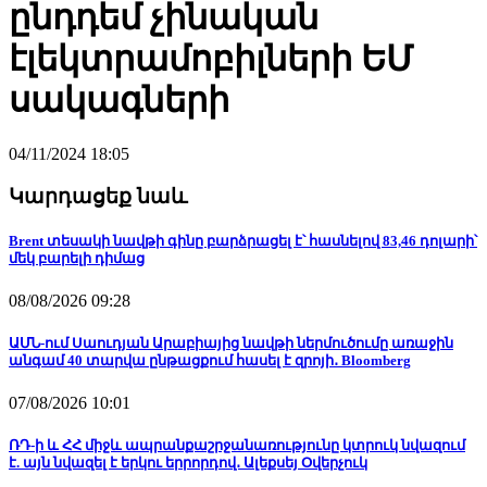
ընդդեմ չինական
էլեկտրամոբիլների ԵՄ
սակագների
04/11/2024 18:05
Կարդացեք նաև
Brent տեսակի նավթի գինը բարձրացել է՝ հասնելով 83,46 դոլարի՝
մեկ բարելի դիմաց
08/08/2026 09:28
ԱՄՆ-ում Սաուդյան Արաբիայից նավթի ներմուծումը առաջին
անգամ 40 տարվա ընթացքում հասել է զրոյի․ Bloomberg
07/08/2026 10:01
ՌԴ-ի և ՀՀ միջև ապրանքաշրջանառությունը կտրուկ նվազում
է. այն նվազել է երկու երրորդով․ Ալեքսեյ Օվերչուկ