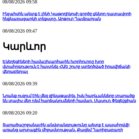
08/08/2026 09:58
Ինչպիսին պետք է լինի Կաթողիկոսի գործը քննող դատավորի
ինքնաբացարկի տեքստը․ Արթուր Ղամբարյան
08/08/2026 09:47
Կարևոր
Եկեղեցիների համաշխարհային խորհուրդը խոր
մտահոգություն է հայտնել ՀԱԵ շուրջ ստեղծված իրավիճակի
վերաբերյալ
08/08/2026 09:39
Նրանք ուզում էին մեզ զինաթափել, իսկ հարևանները տարածք
են տալիս մեր դեմ հարձակումների համար․ Մասուդ Փեզեշքիան
08/08/2026 09:20
Տարածաշրջանային անվտանգությունը պետք է ապահովվի
առանց արտաքին միջամտության․ Քազեմ Ղարիբաբադի