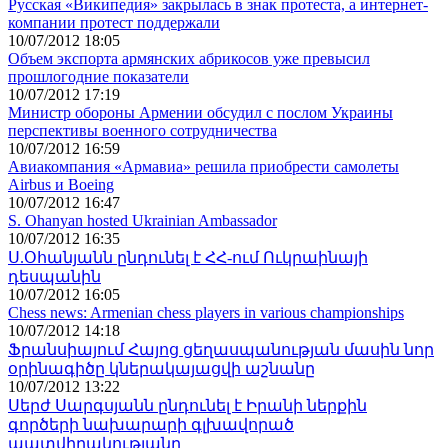
Русская «Википедия» закрылась в знак протеста, а интернет-
компании протест поддержали
10/07/2012 18:05
Объем экспорта армянских абрикосов уже превысил
прошлогодние показатели
10/07/2012 17:19
Министр обороны Армении обсудил с послом Украины
перспективы военного сотрудничества
10/07/2012 16:59
Авиакомпания «Армавиа» решила приобрести самолеты
Airbus и Boeing
10/07/2012 16:47
S. Ohanyan hosted Ukrainian Ambassador
10/07/2012 16:35
Ս.Օհանյանն ընդունել է ՀՀ-ում Ուկրաինայի
դեսպանին
10/07/2012 16:05
Chess news: Armenian chess players in various championships
10/07/2012 14:18
Ֆրանսիայում Հայոց ցեղասպանության մասին նոր
օրինագիծը կներակայացվի աշնանը
10/07/2012 13:22
Սերժ Սարգսյանն ընդունել է Իրանի ներքին
գործերի նախարարի գլխավորած
պատվիրակությանը