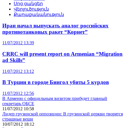
Սոց ցանցեր
Վերլուծություն
Քաղաքականություն
Иран начал выпускать аналог российских
противотанковых ракет “Корнет”
11/07/2012 13:39
CRRC will present report on Armenian “Migration
ad Skills”
11/07/2012 13:12
В Турции в городе Бингол убиты 5 курдов
11/07/2012 12:56
В Арменю с официльным визитом прибудет главный
секретарь ОБСЕ
11/07/2012 10:58
Лидер грузинской оппозиции: В грузинской церкви творятся
страшные вещи
10/07/2012 18:12