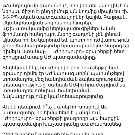
«Հանդիպումը գաղտնի չէ, որովհետեւ մարդիկ էին
ներկա, ճիշտ է, ընդդիմության կողմից միայն ես էի․
5-6-ՔՊ-ական պատգամավորներ կային, Բալթյան,
Սկանդինավյան երկրներից հյուրեր,
աշխատակազմից ներկայացուցիչներ։ Նման
ֆորմատի հանդիպումները գաղտնի չեն լինում։
Այնպես որ, ես կարծում եմ, պիտի որ դժվարություն
չլինի ձայնագրությունը հրապարակելու։ Կարող եք
դիմել և ստանալ», – «Ժողովուրդ» օրաթերթի հետ
զրույցում ասաց ԱԺ պատգամավորը։
Տեղեկացնենք, որ «Ժողովուրդ» օրաթերթը նաև
գրավոր դիմել էր ԱԺ նախագահին՝ պահանջելով
տրամադրել մեզ հանդիպման ձայնագրությունը,
տեսագրությունը, սակայն ԱԺ-ից հրաժարվում են
տրամադրել դռնփակ հանդիպման
ձայնագրությունը կամ տեսագրությունը։
-Ամեն դեպքում, ի՞նչ է ասել իր խոսքում ԱԺ
նախագահը, որ հիմա հետ է կանգնում, –
«Ժողովուրդ» օրաթերթի լրագրողի այս հարցին
պատգամավոր Խաչատրյանը պատասխանեց․
-Չեմ էլ հիշում՝ բառացի ինչ է ասվել, բայց