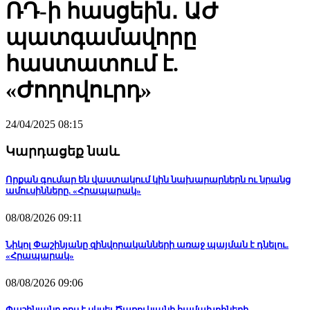
ՌԴ-ի հասցեին․ ԱԺ
պատգամավորը
հաստատում է.
«Ժողովուրդ»
24/04/2025 08:15
Կարդացեք նաև
Որքան գումար են վաստակում կին նախարարներն ու նրանց
ամուսինները. «Հրապարակ»
08/08/2026 09:11
Նիկոլ Փաշինյանը զինվորականների առաջ պայման է դնելու.
«Հրապարակ»
08/08/2026 09:06
Փաշինյանը որս է սկսել Ծառուկյանի համախոհների