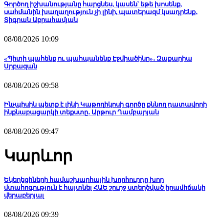
Գործող իշխանությանը հարցնես, կասեն՝ եթե խոսենք,
սահմանին խաղաղություն չի լինի, պատերազմ կսադրենք․
Տիգրան Աբրահամյան
08/08/2026 10:09
«Պիտի պահենք ու պահպանենք Էջմիածինը»․ Զաքարիա
Սրբազան
08/08/2026 09:58
Ինչպիսին պետք է լինի Կաթողիկոսի գործը քննող դատավորի
ինքնաբացարկի տեքստը․ Արթուր Ղամբարյան
08/08/2026 09:47
Կարևոր
Եկեղեցիների համաշխարհային խորհուրդը խոր
մտահոգություն է հայտնել ՀԱԵ շուրջ ստեղծված իրավիճակի
վերաբերյալ
08/08/2026 09:39