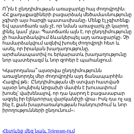
Ո՞րն է ընդդիմության առաջարկը հայ ժողովրդին։
ՀՀ քաղաքացիների բացարձակ մեծամասնությունը
չգիտի այս հարցի պատասխանը։ Մենք էլ չգիտենք։
Եվ պատճառն այն չէ, որ նման առաջարկ չի կարող
լինել, կամ՝ չկա։ Պատճառն այն է, որ ընդդիմությունը
չի համարձակվում ձևակերպել այդ առաջարկը։ Չի
համարձակվում ազնիվ խոսել ժողովրդի հետ և
ասել, որ իրական խաղաղությունը,
արժանապատիվ ու երկարատև խաղաղությունը
նոր պատերազմ և նոր զոհեր է պահանջում։
Կկարողանա՞ այսօրվա ընդդիմությունն
առաջնորդել մեր ժողովրդին այդ ճանապարհին։
Հազիվ թե։ Ընդդիմության մի ստվար հատված
այսօր նույնիսկ Արցախի մասին է խուսափում
խոսել՝ վախենալով, որ դա կարող է բացասաբար
ազդել իր էլեկտորալ վարկանիշի վրա։ Իսկ դա ոչ այլ
ինչ է, քան խայտառակության հանդուրժում և նոր
իրողությունների ընդունում»։
Հետևեք մեզ նաև Telegram-ում