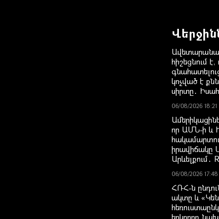
Վերջին
Ավետարանա
հիշեցնում է,
գնահատելու
կոչված է քն
սիրտը․ Իսա
06/08/2026 18:21
Ամերիկացինե
որ ԱՄՆ-ի և 
հակամարտութ
իրավիճակը 
Արևելքում․ R
06/08/2026 17:48
ՀՌՀ-ն ընդո
ակտը և «Կե
հեռուստաընկ
երկրորդ նա