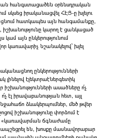
տ ան հանգստացածեն օրենսդրական
ում սկսեց իրականացվել ՀԷՑ-ը խլելու
ջացնում հատկապես այն հանգամանքը,
, իշխանությունը կարող է ցանկացած
 կամ այն ընկերությունում
ր կառավարիչ նշանակելով՝ խլել
րականացնող ընկերությունների
 լինելով էլեկտրաէներգետիկ
 իշխանությունների ասածները ո՛չ
չ էլ իրավաբանության հետ, այլ
ջահաճո ձևակերպումներ, մեծ թվեր
ոցով իշխանությունը փորձում է
ն, «կառավարման ճգնաժամը
 ապշեցրել են, խոսքը մասնավորաբար
ւ կամ պլանային անջատումների քանակը