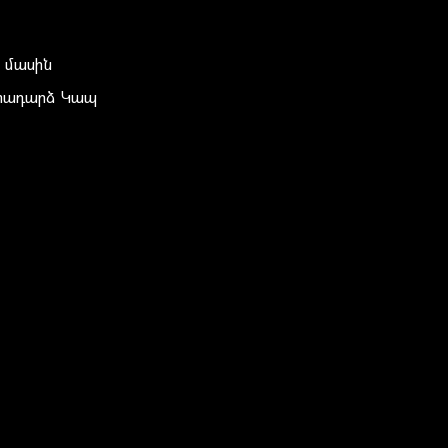
 մասին
տադարձ Կապ