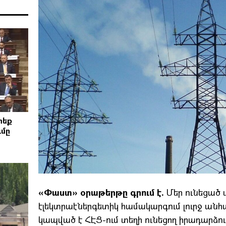
րեք
ւմը
«Փաստ» օրաթերթը գրում է.
Մեր ունեցած տ
էլեկտրաէներգետիկ համակարգում լուրջ անհա
կապված է ՀԷՑ-ում տեղի ունեցող իրադարձո