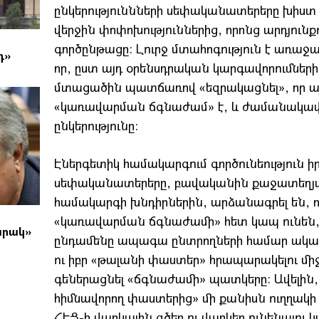
ընկերություննների սեփականատերերը խիս
վերջին փոփոխություններից, որոնց արդյունք
գործընթացը: Լուրջ մտահոգություն է առա
դ»
որ, ըստ այդ օրենսդրական կարգավորումների
մտացածին պատճառով «եզրակացնել», որ այս
«կառավարման ճգնաժամ» է, և ժամանակավո
ընկերությունը:
Էներգետիկ համակարգում գործունեություն ի
սեփականատերերը, բավականին քաջատեղյակ
համակարգի խնդիրներին, արձանագրել են, որ
«կառավարման ճգնաժամի» հետ կապ ունեն, ո՛
արակ»
ընդամենը ապագա ընտրողների համար ական
ու իբր «թալանի փաստեր» հրապարակելու միջ
գեներացնել «ճգնաժամի» պատկերը: Ավելի
հիմնավորող փաստերից» մի քանիսն ուղղակի
ՀԷՑ-ի վարկային գծեր ու վարկեր ունենալո