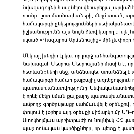
նվազագույնի հասցնելու վերաբերյալ արված 
որոնք, ըստ մասնագետների, մեղմ ասած, աբս
համակարգի ընկերությունների սեփականատե
իշխանությունն այս նույն ձևով կարող է խլե
սկսած «Գազպրոմ Արմենիայից» մինչև փոքր 
Մեկ այլ խնդիր էլ կա, որ լուրջ անհանգստութ
նախագահ Մեսրոպ Մեսրոպյանի մասին է, որ
հետևանքների մեջ, անձնապես ստանձնել է ա
համակարգի համար քայքայիչ ազդեցություն 
պատասխանատվությունը: Սեփականատերերը 
է որևէ մեկը նման քայքայիչ պատասխանատվու
ամբողջ գործընթացը սահմանվել է օրենքով, ո
փուլում է (օրերս այդ օրենքի վիճարկումը ՍԴ-ո
Ստոկհոլմյան արբիտրաժի ու նույնիսկ ՀՀ կ
պաշտոնական կարծիքները, որ պետք է կաս