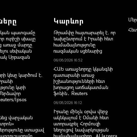
ները
Կարևոր
Մեր
Հե
կան պատգամը
Թրամփը հայտարարել է, որ
 որ ուրիշի սխալը
նախընտրում է Իրանի հետ
ց առաջ մարդը
համաձայնությունը
նելու սեփական
ռազմական սցենարից
հակ Սրբազան
06/08/2026 16:52
ՀԱԵ առաջնորդը կկանգնի
րի կեսը կարծում է,
դատարանի առաջ
Իրանի
իշխանությունների հետ
յունը կսրի
խորացող առճակատման
Մերձավոր
ֆոնին․ Reuters
euters/Ipsos
06/08/2026 16:12
Իրանը մինչև օրվա վերջ
ւնեց վարչական
ակնկալում է Օմանի հետ
նտրոն»
ստորագրել Հորմուզի
երությունը ստացավ
նեղուցով նավարկության
խազգուշացումը
համաձայնագիրը․ Al Jazeera