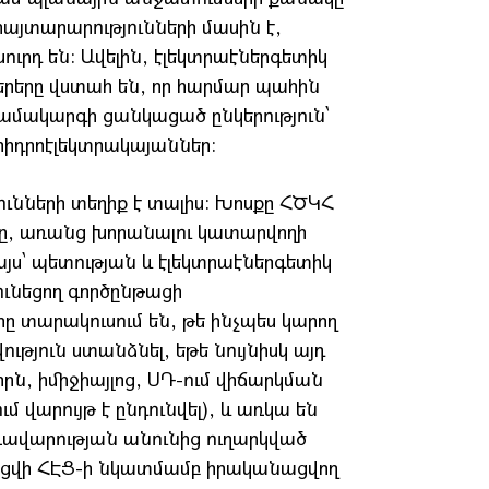
հայտարարությունների մասին է,
ուրդ են: Ավելին, էլեկտրաէներգետիկ
րերը վստահ են, որ հարմար պահին
լ համակարգի ցանկացած ընկերություն՝
հիդրոէլեկտրակայաններ:
յունների տեղիք է տալիս: Խոսքը ՀԾԿՀ
ը, առանց խորանալու կատարվողի
յս՝ պետության և էլեկտրաէներգետիկ
ունեցող գործընթացի
տարակուսում են, թե ինչպես կարող
թյուն ստանձնել, եթե նույնիսկ այդ
րն, իմիջիայլոց, ՍԴ-ում վիճարկման
ւմ վարույթ է ընդունվել), և առկա են
առավարության անունից ուղարկված
եցվի ՀԷՑ-ի նկատմամբ իրականացվող