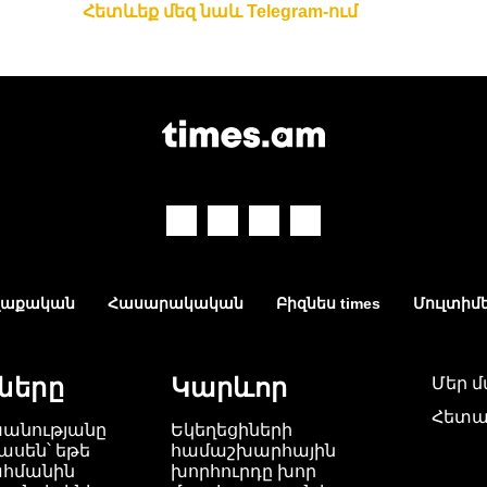
Հետևեք մեզ նաև Telegram-ում
աքական
Հասարակական
Բիզնես times
Մուլտիմ
ները
Կարևոր
Մեր 
Հետա
խանությանը
Եկեղեցիների
ասեն՝ եթե
համաշխարհային
ահմանին
խորհուրդը խոր