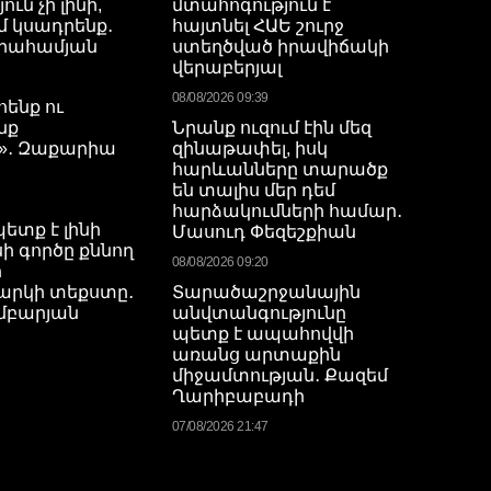
ւն չի լինի,
մտահոգություն է
 կսադրենք․
հայտնել ՀԱԵ շուրջ
բրահամյան
ստեղծված իրավիճակի
վերաբերյալ
08/08/2026 09:39
ենք ու
նք
Նրանք ուզում էին մեզ
»․ Զաքարիա
զինաթափել, իսկ
հարևանները տարածք
են տալիս մեր դեմ
հարձակումների համար․
ետք է լինի
Մասուդ Փեզեշքիան
ի գործը քննող
08/08/2026 09:20
ի
արկի տեքստը․
Տարածաշրջանային
մբարյան
անվտանգությունը
պետք է ապահովվի
առանց արտաքին
միջամտության․ Քազեմ
Ղարիբաբադի
07/08/2026 21:47