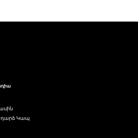
եդիա
մասին
դարձ Կապ