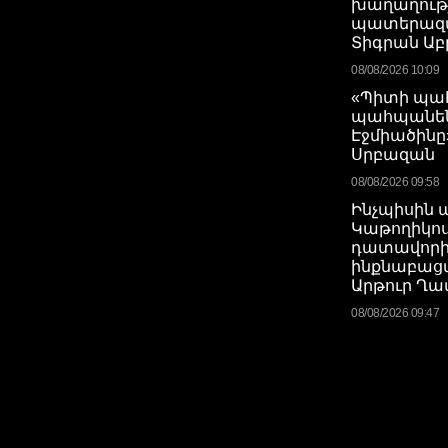
խաղաղությո
պատերազմ
Տիգրան Ա
08/08/2026 10:09
«Պիտի պահ
պահպանե
Էջմիածինը
Սրբազան
08/08/2026 09:58
Ինչպիսին պ
Կաթողիկոս
դատավոր
ինքնաբաց
Արթուր Ղա
08/08/2026 09:47