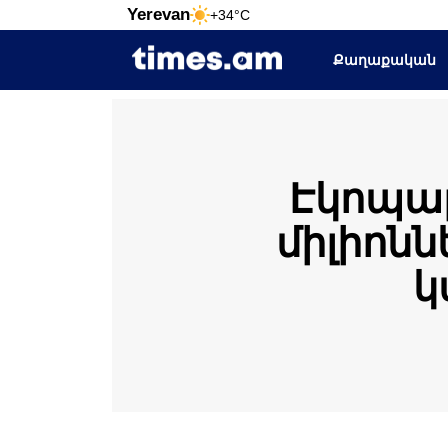
Yerevan
+34°C
Քաղաքական
Էկոպար
միլիոն
կ