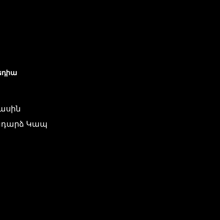
եդիա
մասին
դարձ Կապ