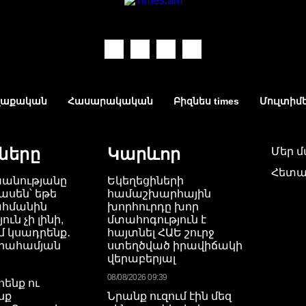
աքական
Հասարակական
Բիզնես times
Մուլտիմ
ները
Կարևոր
Մեր 
Հետա
խանությանը
Եկեղեցիների
ասեն՝ եթե
համաշխարհային
ահմանին
խորհուրդը խոր
ւն չի լինի,
մտահոգություն է
 կսադրենք․
հայտնել ՀԱԵ շուրջ
բրահամյան
ստեղծված իրավիճակի
վերաբերյալ
08/08/2026 09:39
ենք ու
նք
Նրանք ուզում էին մեզ