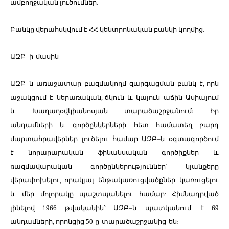
ամբողջական լուծումներ:
Բանկը վերահսկվում է ՀՀ կենտրոնական բանկի կողմից:
ԱԶԲ
–
ի
մասին
ԱԶԲ
–
ն
առաջատար
բազմակողմ
զարգացման
բանկ
է
,
որն
աջակցում
է
ներառական
,
ճկուն
և
կայուն
աճին
Ասիայում
և
Խաղաղօվկիանոսյան
տարածաշրջանում։
Իր
անդամների
և
գործընկերների
հետ
համատեղ
բարդ
մարտահրավերներ
լուծելու
համար
ԱԶԲ
–
ն
օգտագործում
է
նորարարական
ֆինանսական
գործիքներ
և
ռազմավարական
գործընկերություններ՝
կյանքերը
վերափոխելու
,
որակյալ
ենթակառուցվածքներ
կառուցելու
և
մեր
մոլորակը
պաշտպանելու
համար
:
Հիմնադրված
լինելով
1966
թվականին
`
ԱԶԲ
–
ն
պատկանում
է
69
անդամների
,
որոնցից
50-
ը
տարածաշրջանից
են։