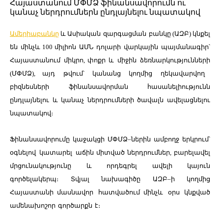
Ամերիաբանկը
և Ասիական
զարգացման
բանկը
(
ԱԶԲ
)
կնքել
են
մինչև
100
միլիոն
ԱՄՆ
դոլարի
վարկային
պայմանագիր՝
Հայաստանում
միկրո
,
փոքր
և
միջին
ձեռնարկությունների
(
ՄՓՄՁ
),
այդ
թվում՝
կանանց
կողմից
ղեկավարվող
բիզնեսների
ֆինանսավորման
հասանելիությունն
ընդլայնելու
և
կանաչ
ներդրումների
ծավալն
ավելացնելու
նպատակով։
Ֆինանսավորումը
կաջակցի
ՄՓՄՁ
–
ներին
ամբողջ
երկրում՝
օգնելով
կատարել
աճին միտված ներդրումներ
,
բարելավել
մրցունակությունը
և
որդեգրել
ավելի
կայուն
գործելակերպ։
Տվյալ
նախագիծը
ԱԶԲ
–
ի
կողմից
Հայաստանի մասնավոր
հատվածում մինչև
օրս
կնքված
ամենախոշոր
գործարքն
է։