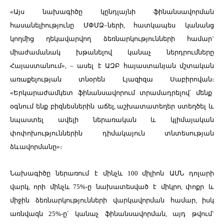
«
Այս
նախագիծը
կընդլայնի
ֆինանսավորման
հասանելիությունը
ՄՓՄՁ
–
ների
,
հատկապես
կանանց
կողմից
ղեկավարվող
ձեռնարկությունների
համար
`
միաժամանակ
խթանելով
կանաչ
ներդրումները
Հայաստանում
», –
ասել
է ԱԶԲ հայաստանյան մշտական
առաքելության տնօրեն Լյազիզա Սաբիրովան։
«
Երկարաժամկետ
ֆինանսավորում
տրամադրելով՝
մենք
օգնում
ենք
բիզնեսներին
աճել
,
աշխատատեղեր
ստեղծել
և
նպաստել
ավելի
ներառական
և
կլիմայական
փոփոխություններին
դիմակայուն
տնտեսության
ձևավորմանը
»
։
Նախագիծը
ներառում
է
մինչև
100
միլիոն
ԱՄՆ
դոլարի
վարկ
,
որի
մինչև
75%-
ը
նախատեսված
է
միկրո
,
փոքր
և
միջին
ձեռնարկությունների
վարկավորման
համար
,
իսկ
առնվազն
25%-
ը՝
կանաչ
ֆինանսավորման
,
այդ
թվում`