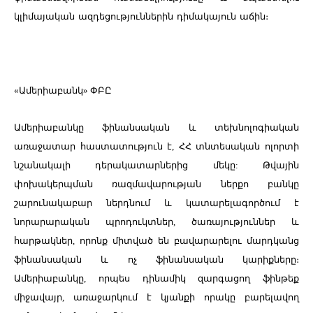
կլիմայական
ազդեցություններին
դիմակայուն
աճին։
«Ամերիաբանկ» ՓԲԸ
Ամերիաբանկը ֆինանսական և տեխնոլոգիական
առաջատար հաստատություն է, ՀՀ տնտեսական ոլորտի
նշանակալի դերակատարներից մեկը: Թվային
փոխակերպման ռազմավարության ներքո բանկը
շարունակաբար ներդնում և կատարելագործում է
նորարարական պրոդուկտներ, ծառայություններ և
հարթակներ, որոնք միտված են բավարարելու մարդկանց
ֆինանսական և ոչ ֆինանսական կարիքները։
Ամերիաբանկը, որպես դինամիկ զարգացող ֆինթեք
միջավայր, առաջարկում է կյանքի որակը բարելավող