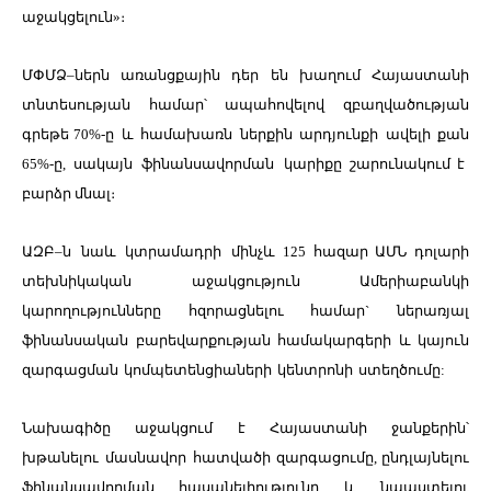
աջակցելուն
»
։
ՄՓՄՁ
–
ներն
առանցքային
դեր
են
խաղում
Հայաստանի
տնտեսության
համար՝
ապահովելով
զբաղվածության
գրեթե
70%-
ը
և
համախառն
ներքին
արդյունքի
ավելի
քան
65%-
ը
,
սակայն
ֆինանսավորման
կարիքը
շարունակում է
բարձր մնալ
։
ԱԶԲ
–
ն
նաև
կտրամադրի
մինչև 125 հազար ԱՄՆ դոլարի
տեխնիկական աջակցություն Ամերիաբանկի
կարողությունները հզորացնելու համար` ներառյալ
ֆինանսական բարեվարքության համակարգերի և կայուն
զարգացման
կոմպետենցիաների
կենտրոնի
ստեղծումը:
Նախագիծը
աջակցում
է
Հայաստանի
ջանքերին՝
խթանելու
մասնավոր
հատվածի
զարգացումը
,
ընդլայնելու
ֆինանսավորման
հասանելիությունը
և
նպաստելու