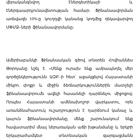
վերականգնվող
էներգետիկայի
և
էներգաարդյունավետության
համար։
Ֆինանսավորման
առնվազն
10%-
ը
կուղղվի
կանանց
կողմից
ղեկավարվող
ՄՓՄՁ
–
ների
ֆինանսավորմանը։
Ամերիաբանկի
Ֆինանսական
գծով
տնօրեն
Հովհաննես
Թորոյանը
նշել
է
. «
Մենք
ուրախ
ենք
ամրապնդել
մեր
գործընկերությունն
ԱԶԲ
–
ի
հետ՝
աջակցելով
Հայաստանի
միկրո
,
փոքր
և
միջին
ձեռնարկություններին
մատչելի
ֆինանսավորումն ավելի հասանելի դարձնելու միջոցով։
Որպես
Հայաստանի
ամենախոշոր
վարկատու
,
որն
առանձնահատուկ
ուշադրություն
է
դարձնում
կանաչ
և
կայուն
ֆինանսավորմանը
,
մենք
շարունակում
ենք
հավատարիմ
մնալ
ներառական
աճի
խթանմանը
և
երկրի
երկարաժամկետ
տնտեսական
զարգացմանն