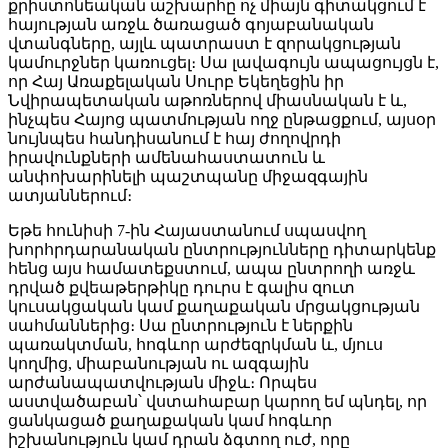
քրիստոնեական աշխարհը ոչ միայն գիտակցում է
հայության առջև ծառացած գոյաբանական
վտանգները, այլև պատրաստ է զորակցության
կամուրջներ կառուցել։ Սա լավագույն ապացույցն է,
որ Հայ Առաքելական Սուրբ Եկեղեցին իր
Նվիրապետական աթոռներով միասնական է և,
ինչպես Հայոց պատմության ողջ ընթացքում, այսօր
նույնպես հանդիսանում է հայ ժողովրդի
իրավունքների ամենահաստատուն և
անփոխարինելի պաշտպանը միջազգային
ատյաններում։
Եթե հունիսի 7-ին Հայաստանում սպասվող
խորհրդարանական ընտրությունները դիտարկենք
հենց այս համատեքստում, ապա ընտրողի առջև
դրված քվեաթերթիկը դուրս է գալիս զուտ
կուսակցական կամ քաղաքական մրցակցության
սահմաններից։ Սա ընտրություն է ներքին
պառակտման, հոգևոր արժեզրկման և, մյուս
կողմից, միաբանության ու ազգային
արժանապատվության միջև։ Որպես
աստվածաբան՝ վստահաբար կարող եմ պնդել, որ
ցանկացած քաղաքական կամ հոգևոր
իշխանություն կամ դրան ձգտող ուժ, որը