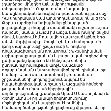
չդարձրեց, մինչդեռ այն ամբողջությամբ
տեղավորվում է Հայաստանում սպասվող
նախընտրական եռուզեռի տրամաբանության մեջ։
Դա սովորական կամ արարողակարգային այց չէր։
Թերևս արժեր հանդիպմանը քննարկված
յուրաքանչյուր հարցին առանձնակի ուշադրություն
դարձնել, սակայն այժմ իմ առջև նման խնդիր ես չեմ
դնում, կարծում եմ՝ դա ավելի պատշաճ կլինի, եթե
անեն Անթիլիասից։ Միայն նշեմ, որ հանդիպումը
(թող տարակուսելի չթվա) ուժի և հոգևոր
դիվանագիտության դրսևորում էր։ Հանդիպման
աշխարհաքաղաքական և բարոյական ուղերձները
չափազանց կարևոր են հենց այս օրերին
ընդհանուր հայության առջև կանգնած
գոյաբանական մարտահրավերներին դիմակայելու
համար։ Այսօր Հայաստանում իշխանական
շրջանակների կողմից շարունակվում են
հակաեկեղեցական արշավը և ազգային հիմքերի
թուլացմանը միտված հիբրիդային
գործողությունները, սակայն Արամ Ա կաթողիկոսի և
Հռոմի Լևոն 14-րդ պապի երկխոսությունը,
միջեկեղեցական կապերի ու էկումենիկ
համագործակցության ընդլայնումը վկայում են, որ