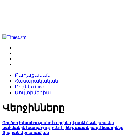
Քաղաքական
Հասարակական
Բիզնես times
Մուլտիմեդիա
Վերջինները
Գործող իշխանությանը հարցնես, կասեն՝ եթե խոսենք,
սահմանին խաղաղություն չի լինի, պատերազմ կսադրենք․
Տիգրան Աբրահամյան