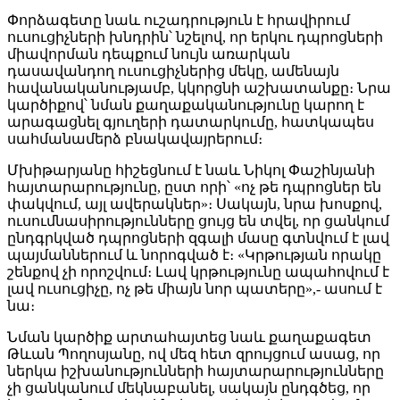
Փորձագետը նաև ուշադրություն է հրավիրում
ուսուցիչների խնդրին՝ նշելով, որ երկու դպրոցների
միավորման դեպքում նույն առարկան
դասավանդող ուսուցիչներից մեկը, ամենայն
հավանականությամբ, կկորցնի աշխատանքը։ Նրա
կարծիքով՝ նման քաղաքականությունը կարող է
արագացնել գյուղերի դատարկումը, հատկապես
սահմանամերձ բնակավայրերում։
Մխիթարյանը հիշեցնում է նաև Նիկոլ Փաշինյանի
հայտարարությունը, ըստ որի՝ «ոչ թե դպրոցներ են
փակվում, այլ ավերակներ»։ Սակայն, նրա խոսքով,
ուսումնասիրությունները ցույց են տվել, որ ցանկում
ընդգրկված դպրոցների զգալի մասը գտնվում է լավ
պայմաններում և նորոգված է։ «Կրթության որակը
շենքով չի որոշվում։ Լավ կրթությունը ապահովում է
լավ ուսուցիչը, ոչ թե միայն նոր պատերը»,- ասում է
նա։
Նման կարծիք արտահայտեց նաև քաղաքագետ
Թևան Պողոսյանը, ով մեզ հետ զրույցում ասաց, որ
ներկա իշխանությունների հայտարարությունները
չի ցանկանում մեկնաբանել, սակայն ընդգծեց, որ