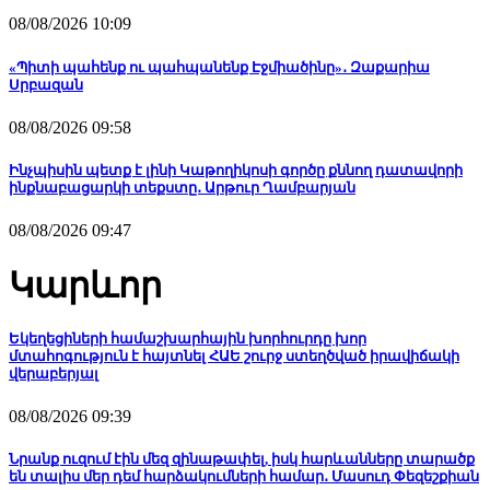
08/08/2026 10:09
«Պիտի պահենք ու պահպանենք Էջմիածինը»․ Զաքարիա
Սրբազան
08/08/2026 09:58
Ինչպիսին պետք է լինի Կաթողիկոսի գործը քննող դատավորի
ինքնաբացարկի տեքստը․ Արթուր Ղամբարյան
08/08/2026 09:47
Կարևոր
Եկեղեցիների համաշխարհային խորհուրդը խոր
մտահոգություն է հայտնել ՀԱԵ շուրջ ստեղծված իրավիճակի
վերաբերյալ
08/08/2026 09:39
Նրանք ուզում էին մեզ զինաթափել, իսկ հարևանները տարածք
են տալիս մեր դեմ հարձակումների համար․ Մասուդ Փեզեշքիան