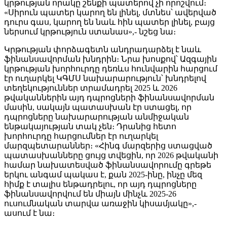
կրթության որակը շենքի պատերով չի որոշվում։
«Սիրուն պատեր կարող են լինել, մտնես՝ ավերված
դուրս գաս, կարող են նաև հին պատեր լինել, բայց
ներսում կրթություն ստանաս»,- նշեց նա։
Կրթության փորձագետն անդրադարձել է նաև
ֆինանսավորման խնդրին։ Նրա խոսքով՝ Ազգային
կրթության խորհուրդը դեռևս հունվարին հարցում
էր ուղարկել ԿԳՄՍ նախարարություն՝ խնդրելով
տեղեկություններ տրամադրել 2025 և 2026
թվականներին այդ դպրոցների ֆինանսավորման
մասին, սակայն պատասխան էր ստացել, որ
դպրոցները նախարարության անմիջական
ենթակայության տակ չեն։ Դրանից հետո
խորհուրդը հարցումներ էր ուղարկել
մարզպետարաններ։ «Հինգ մարզերից ստացված
պատասխանները ցույց տվեցին, որ 2026 թվականի
համար նախատեսված ֆինանսավորումը գրեթե
երկու անգամ պակաս է, քան 2025-ինը, ինչը մեզ
հիմք է տալիս ենթադրելու, որ այդ դպրոցները
ֆինանսավորվում են միայն մինչև 2025-26
ուսումնական տարվա առաջին կիսամյակը»,-
ասում է նա։