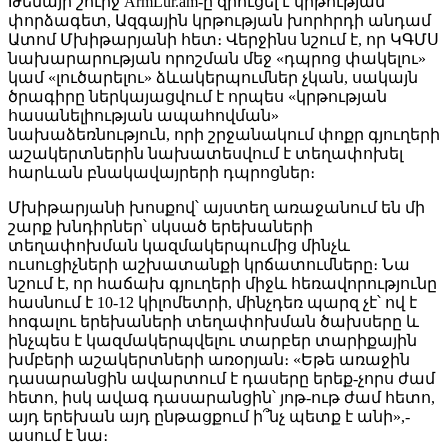
Թեմայի շուրջ ArmLur.am-ը զրուցել է կրթության
փորձագետ, Ազգային կրթության խորհրդի անդամ
Ատոմ Մխիթարյանի հետ։ Վերջինս նշում է, որ ԿԳՄՍ
նախարարության որոշման մեջ «դպրոց փակելու»
կամ «լուծարելու» ձևակերպումներ չկան, սակայն
ծրագիրը ներկայացվում է որպես «կրթության
հասանելիության ապահովման»
նախաձեռնություն, որի շրջանակում փոքր գյուղերի
աշակերտներին նախատեսվում է տեղափոխել
հարևան բնակավայրերի դպրոցներ։
Մխիթարյանի խոսքով՝ այստեղ առաջանում են մի
շարք խնդիրներ՝ սկսած երեխաների
տեղափոխման կազմակերպումից մինչև
ուսուցիչների աշխատանքի կրճատումները։ Նա
նշում է, որ հաճախ գյուղերի միջև հեռավորությունը
հասնում է 10-12 կիլոմետրի, մինչդեռ պարզ չէ՝ ով է
հոգալու երեխաների տեղափոխման ծախսերը և
ինչպես է կազմակերպվելու տարբեր տարիքային
խմբերի աշակերտների առօրյան։ «Եթե առաջին
դասարանցին ավարտում է դասերը երեք-չորս ժամ
հետո, իսկ ավագ դասարանցին՝ յոթ-ութ ժամ հետո,
այդ երեխան այդ ընթացքում ի՞նչ պետք է անի»,-
ասում է նա։