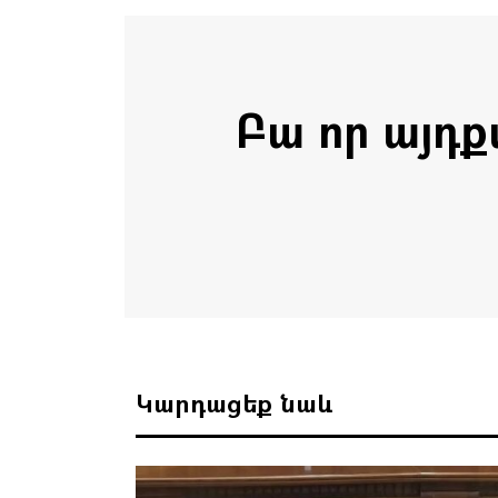
Բա որ այդք
Կարդացեք նաև