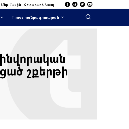
Մեր մասին
Հետադարձ Կապ
Times հանրագիտարան
զինվորական
ացած շքերթի