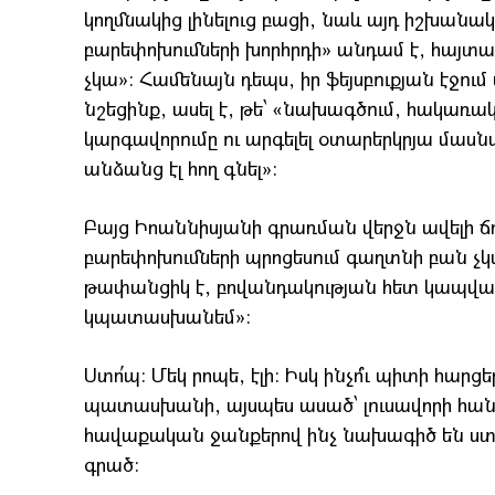
կողմնակից լինելուց բացի, նաև այդ իշխա
բարեփոխումների խորհրդի» անդամ է, հայտար
չկա»: Համենայն դեպս, իր ֆեյսբուքյան էջում
նշեցինք, ասել է, թե՝ «նախագծում, հակառա
կարգավորումը ու արգելել օտարերկրյա մա
անձանց էլ հող գնել»:
Բայց Իոաննիսյանի գրառման վերջն ավելի 
բարեփոխումների պրոցեսում գաղտնի բան չկ
թափանցիկ է, բովանդակության հետ կապվա
կպատասխանեմ»:
Ստո՛պ: Մեկ րոպե, էլի: Իսկ ինչո՞ւ պիտի հար
պատասխանի, այսպես ասած՝ լուսավորի հանր
հավաքական ջանքերով ինչ նախագիծ են ստաց
գրած: