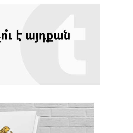
՞ւ է այդքան