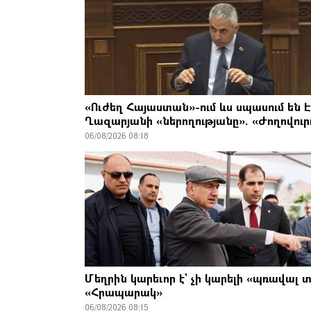
«Ուժեղ Հայաստան»-ում ևս սպասում են 
Ղազարյանի «ներողությանը». «Ժողովուր
06/08/2026 08:18
Մեղրին կարեւոր է` չի կարելի «պռավալ տ
«Հրապարակ»
06/08/2026 08:15