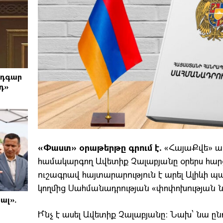
Էդգար
դ»
«Փաստ» օրաթերթը գրում է.
«ՀայաՔվե» ա
համակարգող Ավետիք Չալաբյանը օրերս հար
ուշագրավ հայտարարություն է արել Ալիևի 
կողմից Սահմանադրության «փոփոխության ն
ալ».
Ի՞նչ է ասել Ավետիք Չալաբյանը: Նախ՝ նա ըն