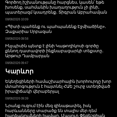
Գործող իշխանությանը հարցնես, կասեն՝ եթե
խոսենք, սահմանին խաղաղություն չի լինի,
պատերազմ կսադրենք․ Տիգրան Աբրահամյան
08/08/2026 10:09
«Պիտի պահենք ու պահպանենք Էջմիածինը»․
Զաքարիա Սրբազան
08/08/2026 09:58
Ինչպիսին պետք է լինի Կաթողիկոսի գործը
քննող դատավորի ինքնաբացարկի տեքստը․
Արթուր Ղամբարյան
08/08/2026 09:47
Կարևոր
Եկեղեցիների համաշխարհային խորհուրդը խոր
մտահոգություն է հայտնել ՀԱԵ շուրջ ստեղծված
իրավիճակի վերաբերյալ
08/08/2026 09:39
Նրանք ուզում էին մեզ զինաթափել, իսկ
հարևանները տարածք են տալիս մեր դեմ
հարձակումների համար․ Մասուդ Փեզեշքիան