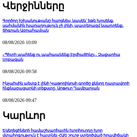
Վերջինները
Գործող իշխանությանը հարցնես, կասեն՝ եթե խոսենք,
սահմանին խաղաղություն չի լինի, պատերազմ կսադրենք․
Տիգրան Աբրահամյան
08/08/2026 10:09
«Պիտի պահենք ու պահպանենք Էջմիածինը»․ Զաքարիա
Սրբազան
08/08/2026 09:58
Ինչպիսին պետք է լինի Կաթողիկոսի գործը քննող դատավորի
ինքնաբացարկի տեքստը․ Արթուր Ղամբարյան
08/08/2026 09:47
Կարևոր
Եկեղեցիների համաշխարհային խորհուրդը խոր
մտահոգություն է հայտնել ՀԱԵ շուրջ ստեղծված իրավիճակի