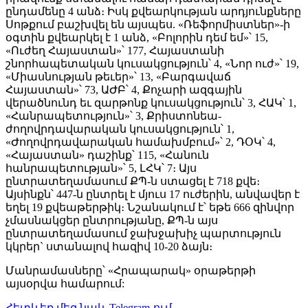
ընդամենը 4 անձ։ Իսկ քվեարկության արդյունքները
Սոթքում բաշխվել են այսպես. «Ռեֆորմիստներ»-ի
օգտին քվեարկել է 1 անձ, «Բոլորին դեմ եմ»՝ 15,
«Ուժեղ Հայաստան»՝ 177, Հայաստանի
շնորհապետական կուսակցություն՝ 4, «Նոր ուժ»՝ 19,
«Միասնության թեւեր»՝ 13, «Բարգավաճ
Հայաստան»՝ 73, ԱԺԲ՝ 4, Քոչարի ազգային
վերածնունդ եւ զարթոնք կուսակցություն՝ 3, ՀԱԿ՝ 1,
«Հանրապետություն»՝ 3, Քրիստոնեա-
ժողովրդավարական կուսակցություն՝ 1,
«Ժողովրդավարական համախմբում»՝ 2, ԴՕԿ՝ 4,
«Հայաստան» դաշինք՝ 115, «Հանուն
հանրապետության»՝ 5, ԼՀԿ՝ 7։ Այս
ընտրատեղամասում ՔՊ-ն ստացել է 718 քվե։
Այսինքն՝ 447-ն ընտրել է մյուս 17 ուժերին, անվավեր է
եղել 19 քվեաթերթիկ։ Նշանակում է՝ եթե 666 զինվոր
չմասնակցեր ընտրությանը, ՔՊ-ն այս
ընտրատեղամասում ջախջախիչ պարտություն
կկրեր` ստանալով հազիվ 10-20 ձայն։
Մանրամասները՝ «Հրապարակ» օրաթերթի
այսօրվա համարում:
Հետևեք մեզ նաև Telegram-ում