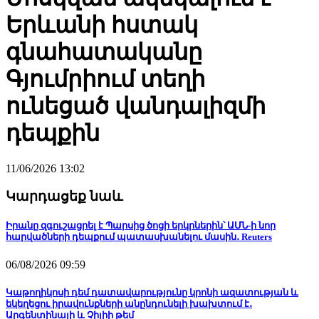
Երևանի հստակ
գնահատականը
Գյումրիում տեղի
ունեցած վանդալիզմի
դեպքին
11/06/2026 13:02
Կարդացեք նաև
Իրանը զգուշացրել է Պարսից ծոցի երկրներին՝ ԱՄՆ-ի նոր
հարվածների դեպքում պատասխանելու մասին․ Reuters
06/08/2026 09:59
Կաթողիկոսի դեմ դատավարությունը կրոնի ազատության և
եկեղեցու իրավունքների անընդունելի խախտում է․
Արգենտինայի և Չիլիի թեմ