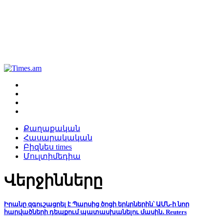
Քաղաքական
Հասարակական
Բիզնես times
Մուլտիմեդիա
Վերջինները
Իրանը զգուշացրել է Պարսից ծոցի երկրներին՝ ԱՄՆ-ի նոր
հարվածների դեպքում պատասխանելու մասին․ Reuters