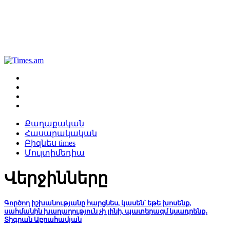
Քաղաքական
Հասարակական
Բիզնես times
Մուլտիմեդիա
Վերջինները
Գործող իշխանությանը հարցնես, կասեն՝ եթե խոսենք,
սահմանին խաղաղություն չի լինի, պատերազմ կսադրենք․
Տիգրան Աբրահամյան