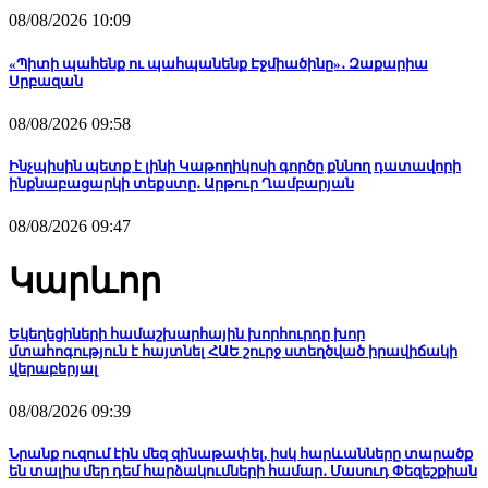
08/08/2026 10:09
«Պիտի պահենք ու պահպանենք Էջմիածինը»․ Զաքարիա
Սրբազան
08/08/2026 09:58
Ինչպիսին պետք է լինի Կաթողիկոսի գործը քննող դատավորի
ինքնաբացարկի տեքստը․ Արթուր Ղամբարյան
08/08/2026 09:47
Կարևոր
Եկեղեցիների համաշխարհային խորհուրդը խոր
մտահոգություն է հայտնել ՀԱԵ շուրջ ստեղծված իրավիճակի
վերաբերյալ
08/08/2026 09:39
Նրանք ուզում էին մեզ զինաթափել, իսկ հարևանները տարածք
են տալիս մեր դեմ հարձակումների համար․ Մասուդ Փեզեշքիան