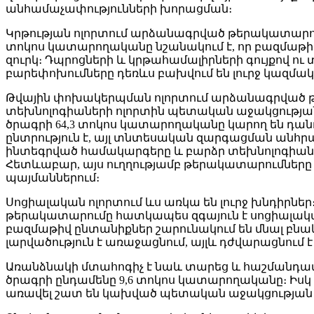
անհամաչափությունների խորացման։
Կրթության ոլորտում արձանագրված թերակատարում
տոկոս կատարողականը նշանակում է, որ բազմաթի
զուրկ։ Դպրոցների և կրթահամալիրների գույքով ո
բարեփոխումները դեռևս բախվում են լուրջ կազմա
Թվային փոխակերպման ոլորտում արձանագրված թ
տեխնոլոգիաների ոլորտին պետական աջակցության
ծրագրի 64,3 տոկոս կատարողականը կարող են դան
ընտրություն է, այլ տնտեսական զարգացման անհրա
ինտեգրված համակարգերը և բարձր տեխնոլոգիանե
Հետևաբար, այս ուղղությամբ թերակատարումներ
պայմաններում։
Սոցիալական ոլորտում ևս առկա են լուրջ խնդիր
թերակատարումը հատկապես զգայուն է սոցիալական 
բազմաթիվ ընտանիքներ շարունակում են մնալ բնա
լարվածություն է առաջացնում, այլև դժվարացնու
Առանձնակի մտահոգիչ է նաև տարեց և հաշմանդամո
ծրագրի ընդամենը 9,6 տոկոս կատարողականը։ Իսկ 
առավել շատ են կախված պետական աջակցության ա