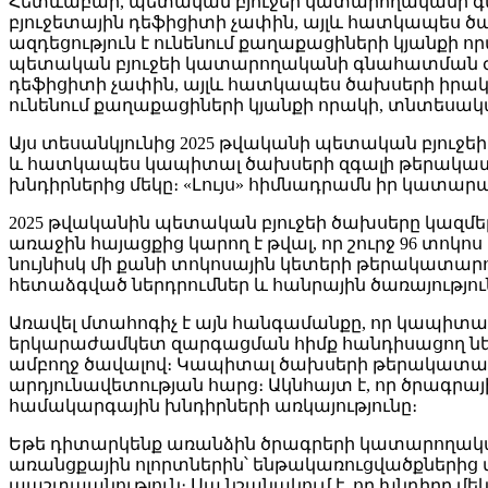
Հետևաբար, պետական բյուջեի կատարողականի գնա
բյուջետային դեֆիցիտի չափին, այլև հատկապես ծ
ազդեցություն է ունենում քաղաքացիների կյանք
պետական բյուջեի կատարողականի գնահատման ժամ
դեֆիցիտի չափին, այլև հատկապես ծախսերի իրակա
ունենում քաղաքացիների կյանքի որակի, տնտեսա
Այս տեսանկյունից 2025 թվականի պետական բյուջե
և հատկապես կապիտալ ծախսերի զգալի թերակատա
խնդիրներից մեկը։ «Լույս» հիմնադրամն իր կատարած
2025 թվականին պետական բյուջեի ծախսերը կազմել 
առաջին հայացքից կարող է թվալ, որ շուրջ 96 տո
նույնիսկ մի քանի տոկոսային կետերի թերակատարո
հետաձգված ներդրումներ և հանրային ծառայությու
Առավել մտահոգիչ է այն հանգամանքը, որ կապիտալ
երկարաժամկետ զարգացման հիմք հանդիսացող ներդր
ամբողջ ծավալով։ Կապիտալ ծախսերի թերակատար
արդյունավետության հարց։ Ակնհայտ է, որ ծրագր
համակարգային խնդիրների առկայությունը։
Եթե դիտարկենք առանձին ծրագրերի կատարողական
առանցքային ոլորտներին՝ ենթակառուցվածքներից մ
պաշտպանություն։ Սա նշանակում է, որ խնդիրը մեկ 