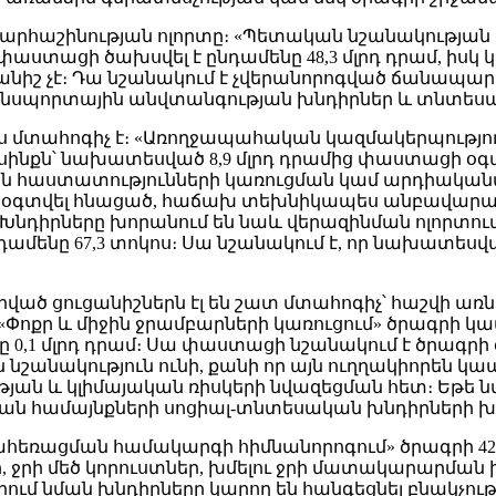
արհաշինության ոլորտը։ «Պետական նշանակությա
ստացի ծախսվել է ընդամենը 48,3 մլրդ դրամ, իսկ կա
անիշ չէ։ Դա նշանակում է չվերանորոգված ճանապ
սպորտային անվտանգության խնդիրներ և տնտեսա
 մտահոգիչ է։ «Առողջապահական կազմակերպություն
սինքն՝ նախատեսված 8,9 մլրդ դրամից փաստացի օգտագ
ական հաստատությունների կառուցման կամ արդիակա
ւմ է օգտվել հնացած, հաճախ տեխնիկապես անբավա
նդիրները խորանում են նաև վերազինման ոլորտու
ամենը 67,3 տոկոս։ Սա նշանակում է, որ նախատեսվ
ած ցուցանիշներն էլ են շատ մտահոգիչ՝ հաշվի առն
«Փոքր և միջին ջրամբարների կառուցում» ծրագրի կա
նը 0,1 մլրդ դրամ։ Սա փաստացի նշանակում է ծրագ
անակություն ունի, քանի որ այն ուղղակիորեն կապ
թյան և կլիմայական ռիսկերի նվազեցման հետ։ Եթե 
կան համայնքների սոցիալ-տնտեսական խնդիրների խ
ահեռացման համակարգի հիմնանորոգում» ծրագրի 4
ջրի մեծ կորուստներ, խմելու ջրի մատակարարման խ
ւմ նման խնդիրները կարող են հանգեցնել բնակչո