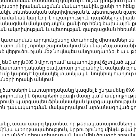
հատման ժամանակ կարևոր է ուշադրություն դարձ
ախսերի իրականացման մակարդակին, քանի որ հենց 
ի որակի, տնտեսական ակտիվության և պետության զ
անակ կարևոր է ուշադրություն դարձնել ոչ միայն
նացման մակարդակին, քանի որ հենց ծախսային քաղա
կան ակտիվության և պետության զարգացման հեռան
ի կատարման արդյունքները մտահոգիչ միտումներ են
րումներ, որոնք շարունակում են մնալ Հայաստա
 վերլուծության մեջ նույնպես անդրադարձել է այս թ
են 3 տրլն 305,3 մլրդ դրամ՝ ապահովելով ճշտված 
կոս կատարողականը բավարար ցուցանիշ է, սակայն բ
ւմը կարող է նշանակել տասնյակ և նույնիսկ հարյու
նների որակի անկում։
 ծախսերի կատարողականը կազմել է ընդամենը 89,6 տ
ումային ծրագրերի զգալի մասը կա՛մ ամբողջությամ
ումը պարզապես ֆինանսական կարգապահության խն
ային դասակարգման մակարդակում արձանագրված ցուց
ը, ապա պարզ կդառնա, որ թերակատարումները վերա
ինչև առողջապահություն, կրթությունից մինչև թվ
առանձին գերատեսչության կամ մեկ ծրագրի շրջանակո