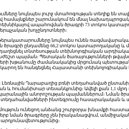
ները նույնպես լուրջ մտահոգության տեղիք են տա
վ համայնքներ շարունակում են մնալ նախադպրոցա
ւ տեխնիկայով ապահովման ծրագրի 73 տոկոս կատարող
կերպչական խոչընդոտների։
երակատարումները նույնպես ունեն ռազմավարակա
 ծրագրի ընդամենը 66,2 տոկոս կատարողականը և 
դաղեցնել տնտեսության տեխնոլոգիական արդիականա
ժեշտ պայման։ Պետական ծառայությունների թվայնա
րի խթանումը ժամանակակից մրցունակ պետության
ը կարող են հանգեցնել Հայաստանի տեխնոլոգիակա
ներ։ Լեռնային Ղարաբաղից բռնի տեղահանված ընտա
և հումանիտար տեսանկյունից։ Ավելի քան 1,1 մլրդ
կարանային անորոշության պայմաններում։ Նման ծրա
մ է տեղահանվածների ինտեգրումը հասարակական և
ւթյուն ունեցող անձանց շուրջօրյա խնամքի հաստա
երբ նման ծրագրերը չեն իրականացվում, անմիջական
րդյունավետությունից։