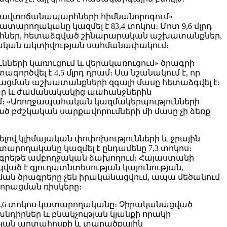
ն ավտոճանապարհների հիմնանորոգում»
տարողականը կազմել է 83,4 տոկոս։ Մոտ 9,6 մլրդ
արհներ, հետաձգված շինարարական աշխատանքներ,
կան ակտիվության սահմանափակում։
ների կառուցում և վերակառուցում» ծրագրի
ործվել է 4,5 մլրդ դրամ։ Սա նշանակում է, որ
նացման աշխատանքների զգալի մասը հետաձգվել է։
րար և ժամանակակից պահանջներին
մ։ «Առողջապահական կազմակերպությունների
ած բժշկական սարքավորումների մի մասը չի ձեռք
ելով կլիմայական փոփոխությունների և ջրային
տարողականը կազմել է ընդամենը 7,3 տոկոս։
րի գրեթե ամբողջական ձախողում։ Հայաստանի
ված է գյուղատնտեսության կայունության,
նման ծրագրերը չեն իրականացվում, ապա մեծանում
որացման ռիսկերը։
2,6 տոկոս կատարողականը։ Չիրականացված
նդիրներ և բնակչության կյանքի որակի
ւթյան արտահոսքի և տարածքային