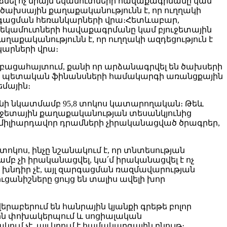
նել ոչ միայն եկամուտների հավաքագրմանը կամ
ծախսային քաղաքականությունն է, որ ուղղակի
արգացման հեռանկարների վրա։Հետևաբար,
 եկամուտների հավաքագրմանը կամ բյուջետային
քականությունն է, որ ուղղակի ազդեցություն է
կարների վրա։
 բացահայտում, քանի որ արձանագրվել են ծախսերի
նի պետական ֆինանսների համակարգի առանցքային
եմային։
պլանի նկատմամբ 95,8 տոկոս կատարողական։ Թեև
յուջետային քաղաքականության տեսանկյունից
ր միլիարդավոր դրամների չիրականացված ծրագրեր,
ոկոս, ինչը նշանակում է, որ տնտեսության
բ չի իրականացվել, կա՛մ իրականացվել է ոչ
դիր չէ, այլ զարգացման ռազմավարության
անիշները ցույց են տալիս ավելի խոր
բերում են հանրային կյանքի գրեթե բոլոր
ային փոխակերպում և սոցիալական
ւմ չէ, այլ կրում է համակարգային բնույթ։