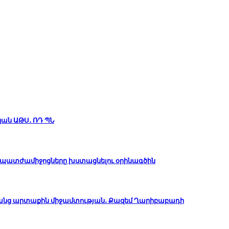
կան ԱԹՍ․ ՌԴ ՊՆ
ան պատժամիջոցները խստացնելու օրինագծին
անց արտաքին միջամտության․ Քազեմ Ղարիբաբադի