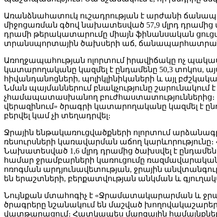
Առանձնահատուկ ուշադրության է արժանի ճանապ
միջոցառման գծով նախատեսված 57,9 մլրդ դրամից փա
դրամի թերակատարումը միայն ֆինանսական ցուց
տրանսպորտային ծախսերի աճ, ճանապարհատրան
Առողջապահության ոլորտում իրավիճակը ոչ պակաս
կատարողականը կազմել է ընդամենը 50,3 տոկոս, այ
հիվանդանոցների, պոլիկլինիկաների և այլ բժշկ
Նման պայմաններում բնակչությունը շարունակո
չհամապատասխանող բուժհաստատություններից։ Խ
վերազինում» ծրագրի կատարողականը կազմել է ընդ
բերվել կամ չի տեղադրվել։
Ջրային ենթակառուցվածքների ոլորտում արձանագրվ
ռեսուրսների կառավարման աճող կարևորությունը։ 
Նախատեսված 1,6 մլրդ դրամից ծախսվել է ընդամե
համար ջրամբարների կառուցումը ռազմավարական նշ
ոռոգման արդյունավետության, ջրային անվտանգու
են երաշտների, բերքատվության անկման և գյուղա
Նույնքան մտահոգիչ է «Ջրամատակարարման և ջր
ծրագրերը նշանակում են մաշված խողովակաշարեր, 
վատթարացում։ Հատկապես մարզային համայնքներո