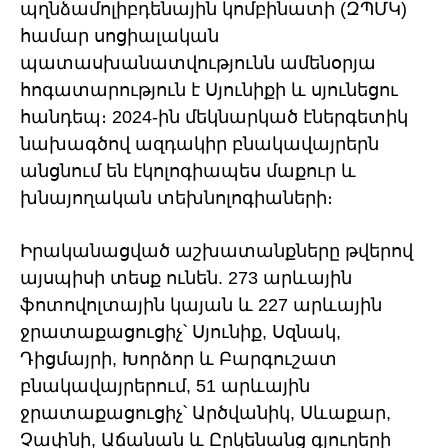
պղնձամոլիբդենային կոմբինատի (ԶՊՄԿ)
համար սոցիալական
պատասխանատվությունն ամենօրյա
հոգատարություն է Սյունիքի և սյունեցու
հանդեպ։ 2024-ին մեկնարկած էներգետիկ
նախագծով ազդակիր բնակավայրերն
անցնում են էկոլոգիապես մաքուր և
խնայողական տեխնոլոգիաների։
Իրականացված աշխատանքները թվերով
այսպիսի տեսք ունեն. 273 արևային
ֆոտովոլտային կայան և 227 արևային
ջրատաքացուցիչ՝ Սյունիք, Սզնակ,
Դիցմայրի, Խորձոր և Բարգուշատ
բնակավայրերում, 51 արևային
ջրատաքացուցիչ՝ Արծվանիկ, Սևաքար,
Չափնի, Աճանան և Ըրկենանց գյուղերի