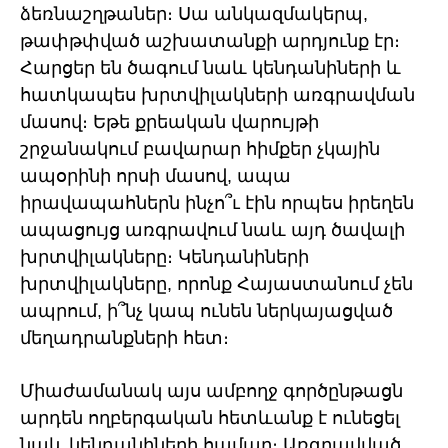
ձեռնաշղթաներ։ Սա անկազմակերպ,
թափթփված աշխատանքի արդյունք էր։
Հարցեր են ծագում նաև կենդանիների և
հատկապես խրտվիլակների առգրավման
մասով։ Եթե քրեական վարույթի
շրջանակում բավարար հիմքեր չկային
ապօրինի որսի մասով, ապա
իրավապահներն ինչո՞ւ էին որպես իրեղեն
ապացույց առգրավում նաև այդ ծավալի
խրտվիլակները։ Կենդանիների
խրտվիլակները, որոնք Հայաստանում չեն
ապրում, ի՞նչ կապ ունեն ներկայացված
մեղադրանքների հետ։
Միաժամանակ այս ամբողջ գործընթացն
արդեն ողբերգական հետևանք է ունեցել
նաև կենդանիների համար։ Առգրավված